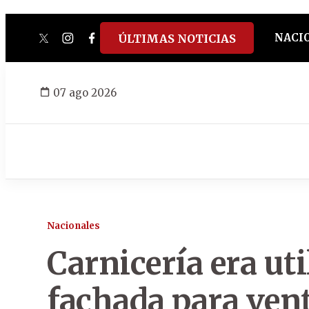
NACI
ÚLTIMAS NOTICIAS
twitter
instagram
facebook
tiktok
youtube
spotify
07 ago 2026
Nacionales
Carnicería era ut
fachada para vent