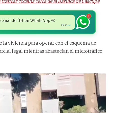
raficar cocaína cerca de la Basílica de Caacupé
1
 al canal de ÚH en WhatsApp 🤩
05:36
✓✓
e la vivienda para operar con el esquema de
cial legal mientras abastecían el microtráfico