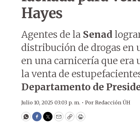
Hayes
Agentes de la
Senad
logra
distribución de drogas en
en una carnicería que era 
la venta de estupefaciente
Departamento de Presid
Julio 10, 2025 03:03 p. m. •
Por
Redacción ÚH
WhatsApp
Facebook
Twitter
Email
Copy
Print