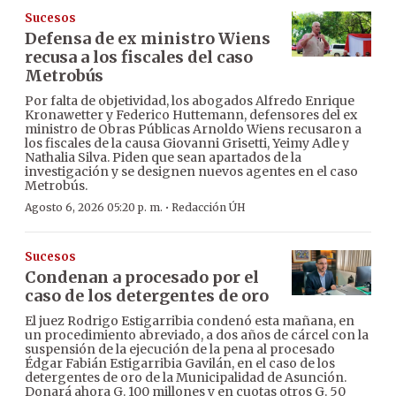
Sucesos
Defensa de ex ministro Wiens
recusa a los fiscales del caso
Metrobús
Por falta de objetividad, los abogados Alfredo Enrique
Kronawetter y Federico Huttemann, defensores del ex
ministro de Obras Públicas Arnoldo Wiens recusaron a
los fiscales de la causa Giovanni Grisetti, Yeimy Adle y
Nathalia Silva. Piden que sean apartados de la
investigación y se designen nuevos agentes en el caso
Metrobús.
·
Agosto 6, 2026 05:20 p. m.
Redacción ÚH
Sucesos
Condenan a procesado por el
caso de los detergentes de oro
El juez Rodrigo Estigarribia condenó esta mañana, en
un procedimiento abreviado, a dos años de cárcel con la
suspensión de la ejecución de la pena al procesado
Édgar Fabián Estigarribia Gavilán, en el caso de los
detergentes de oro de la Municipalidad de Asunción.
Donará ahora G. 100 millones y en cuotas otros G. 50