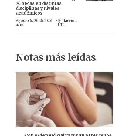
76 becas en distintas
disciplinas y niveles
académicos
·
Agosto 6, 2026 10:51
Redacción
a. m.
ÚH
Notas más leídas
Con orden judicial vacunan a tres niños