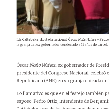
Ida Cattebeke, diputada nacional; Óscar
Ñoño
Núñez y Pedro 
la granja del ex gobernador condenado a 11 años de cárcel.
Óscar
Ñoño
Núñez, ex gobernador de Presid
presidente del Congreso Nacional, celebró e
Republicana (ANR) en su granja ubicada en Vi
Lo llamativo es que en el festejo también p
esposo, Pedro Ortiz, intendente de Benjamín
Cattebeke, una de las juezas que deben res