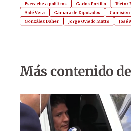
Escrache a políticos
Carlos Portillo
Víctor
Aidé Vera
Cámara de Diputados
Comisión
González Daher
Jorge Oviedo Matto
José 
Más contenido de