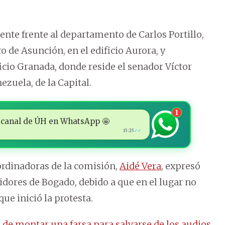
te frente al departamento de Carlos Portillo,
o de Asunción, en el edificio Aurora, y
icio Granada, donde reside el senador Víctor
ezuela, de la Capital.
1
 al canal de ÚH en WhatsApp 🤩
15:25
✓✓
ordinadoras de la comisión,
Aidé Vera
, expresó
idores de Bogado, debido a que en el lugar no
ue inició la protesta.
o de montar una farsa para salvarse de los audios