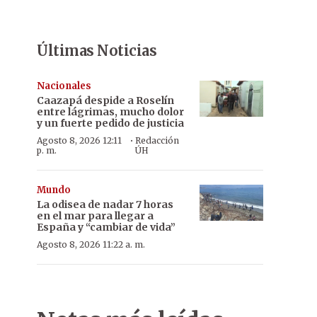
Últimas Noticias
Nacionales
Caazapá despide a Roselín
entre lágrimas, mucho dolor
y un fuerte pedido de justicia
·
Agosto 8, 2026 12:11
Redacción
p. m.
ÚH
Mundo
La odisea de nadar 7 horas
en el mar para llegar a
España y “cambiar de vida”
Agosto 8, 2026 11:22 a. m.