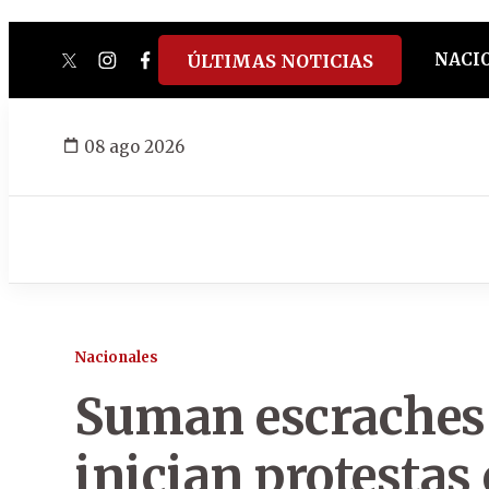
NACI
ÚLTIMAS NOTICIAS
twitter
instagram
facebook
tiktok
youtube
spotify
08 ago 2026
Nacionales
Suman escraches a
inician protestas