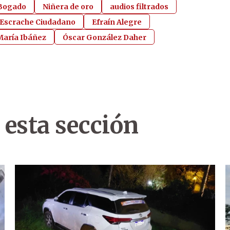
 Bogado
Niñera de oro
audios filtrados
 Escrache Ciudadano
Efraín Alegre
María Ibáñez
Óscar González Daher
 esta sección