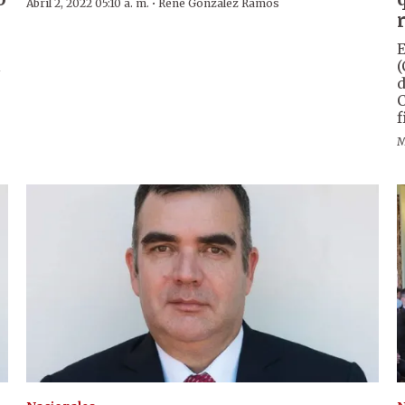
·
Abril 2, 2022 05:10 a. m.
René González Ramos
E
l
(
d
C
f
M