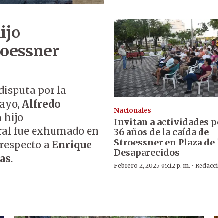
ijo
roessner
disputa por la
uayo,
Alfredo
Nacionales
 hijo
Invitan a actividades p
eral fue exhumado en
36 años de la caída de
Stroessner en Plaza de 
 respecto a
Enrique
Desaparecidos
tas
.
·
Febrero 2, 2025 05:12 p. m.
Redacc