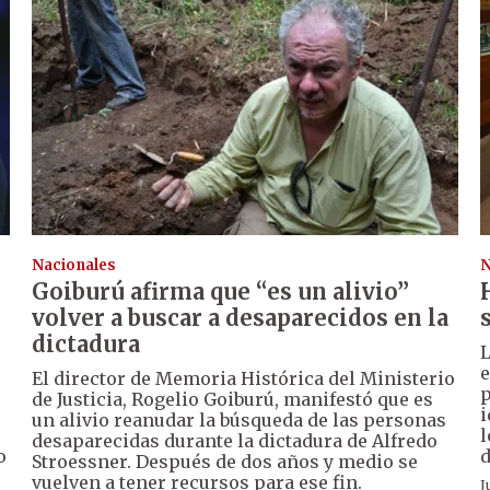
Nacionales
N
Goiburú afirma que “es un alivio”
volver a buscar a desaparecidos en la
dictadura
L
e
El director de Memoria Histórica del Ministerio
p
de Justicia, Rogelio Goiburú, manifestó que es
i
un alivio reanudar la búsqueda de las personas
l
desaparecidas durante la dictadura de Alfredo
o
d
Stroessner. Después de dos años y medio se
vuelven a tener recursos para ese fin.
J