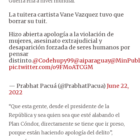
Guerra Fría a nivel mundial.
La tuitera cartista Vane Vazquez tuvo que
borrar su tuit.
Hizo abierta apología a la violación de
mujeres, asesinato extrajudicial y
desaparición forzada de seres humanos por
pensar
distinto.
@Codehupy99
@aiparaguay
@MinPubl
pic.twitter.com/o9FMoATCGM
— Prabhat Pacuá (@PrabhatPacua)
June 22,
2022
“Que esta gente, desde el presidente de la
República y sea quien sea que esté alabando el
Plan Cóndor, directamente se tiene que ir preso,
porque están haciendo apología del delito”,