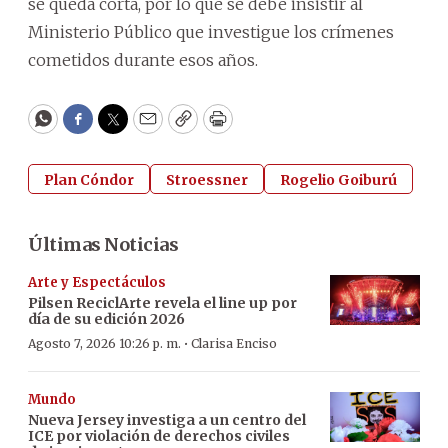
se queda corta, por lo que se debe insistir al
Ministerio Público que investigue los crímenes
cometidos durante esos años.
WhatsApp
Facebook
Twitter
Email
Copy
Print
Plan Cóndor
Stroessner
Rogelio Goiburú
Últimas Noticias
Arte y Espectáculos
Pilsen ReciclArte revela el line up por
día de su edición 2026
·
Agosto 7, 2026 10:26 p. m.
Clarisa Enciso
Mundo
Nueva Jersey investiga a un centro del
ICE por violación de derechos civiles