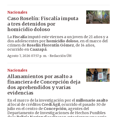
Nacionales
Caso Roselín: Fiscalía imputa
a tres detenidos por
homicidio doloso
La
Fiscalía
imputó este viernes a un joven de 21 años y a
dos adolescentes por
homicidio doloso
, en el marco del
crimen de
Roselín Florentín Gómez
, de 14 años,
ocurrido en
Caazapá
.
·
Agosto 7, 2026 07:57 p. m.
Redacción ÚH
Nacionales
Allanamientos por asalto a
financiera de Concepción deja
dos aprehendidos y varias
evidencias
En el marco de la investigación por el
millonario asalto
al local de créditos
Credi Ágil
, ocurrido el pasado 30 de
julio en el centro de
Concepción
, agentes del
Departamento de Investigaciones de Hechos Punibles