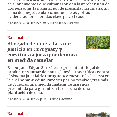
de la
Policía Nacional
realizaron este viernes una serie
de allanamientos que culminaron con la aprehensión de
dos personas, la incautación de presunta marihuana, un
arma de fuego, celulares, motocicletas y otras
evidencias consideradas clave para el caso.
·
Agosto 7, 2026 07:45 p. m.
Justiniano Riveros
Nacionales
Abogado denuncia falta de
Justicia en Curuguaty y
cuestiona a jueza por demora
en medida cautelar
El abogado Édgar González, representante legal del
productor
Viumar de Souza
, lanzó duras críticas contra
el sistema judicial de
Curuguaty
y cuestionó a la jueza en
lo civil
Sonia Medina Paredes
por no resolver, tras más
de 72 horas, una medida cautelar de urgencia
presentada para garantizar la cosecha de una
plantación de chía
.
·
Agosto 7, 2026 07:29 p. m.
Carlos Aquino
Nacionales