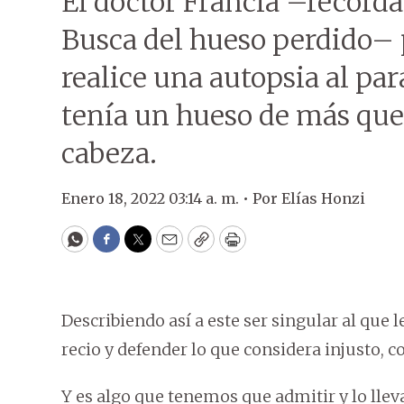
El doctor Francia –recordab
Busca del hueso perdido– 
realice una autopsia al pa
tenía un hueso de más que 
cabeza.
Enero 18, 2022 03:14 a. m. •
Por
Elías Honzi
WhatsApp
Facebook
Twitter
Email
Copy
Print
Describiendo así a este ser singular al que l
recio y defender lo que considera injusto,
Y es algo que tenemos que admitir y lo lle