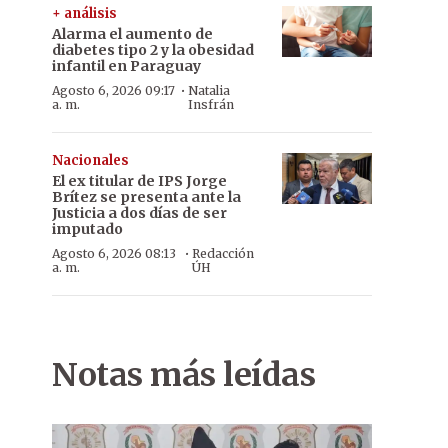
+ análisis
Alarma el aumento de
diabetes tipo 2 y la obesidad
infantil en Paraguay
·
Agosto 6, 2026 09:17
Natalia
a. m.
Insfrán
Nacionales
El ex titular de IPS Jorge
Brítez se presenta ante la
Justicia a dos días de ser
imputado
·
Agosto 6, 2026 08:13
Redacción
a. m.
ÚH
Notas más leídas