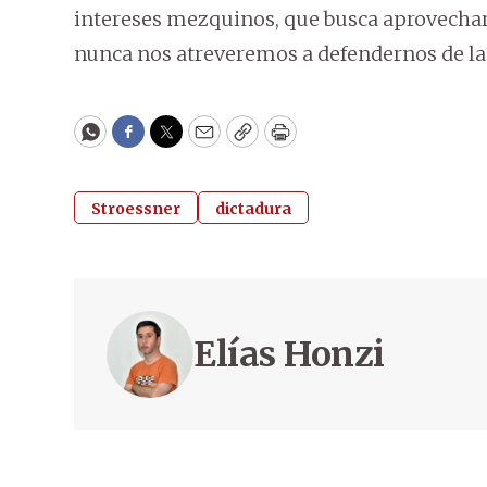
intereses mezquinos, que busca aprovechar
nunca nos atreveremos a defendernos de las 
WhatsApp
Facebook
Twitter
Email
Copy
Print
Stroessner
dictadura
Elías Honzi