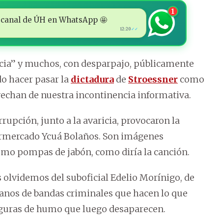
1
 al canal de ÚH en WhatsApp 🤩
12:20
✓✓
acia” y muchos, con desparpajo, públicamente
do hacer pasar la
dictadura
de
Stroessner
como
vechan de nuestra incontinencia informativa.
rupción, junto a la avaricia, provocaron la
ermercado Ycuá Bolaños. Son imágenes
omo pompas de jabón, como diría la canción.
 olvidemos del suboficial Edelio Morínigo, de
 manos de bandas criminales que hacen lo que
iguras de humo que luego desaparecen.