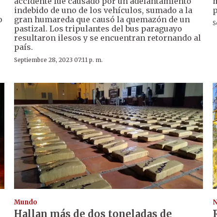
accidente fue causado por un adelantamiento
m
indebido de uno de los vehículos, sumado a la
p
o
gran humareda que causó la quemazón de un
S
pastizal. Los tripulantes del bus paraguayo
resultaron ilesos y se encuentran retornando al
país.
Septiembre 28, 2023 07:11 p. m.
Mundo
N
Hallan más de dos toneladas de