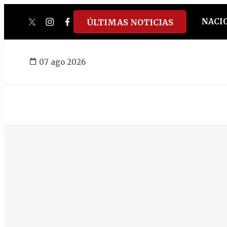
NACI
ÚLTIMAS NOTICIAS
twitter
instagram
facebook
tiktok
youtube
spotify
07 ago 2026