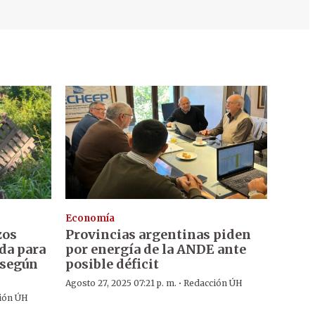
Economía
zos
Provincias argentinas piden
da para
por energía de la ANDE ante
, según
posible déficit
·
Agosto 27, 2025 07:21 p. m.
Redacción ÚH
ión ÚH