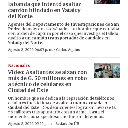
la banda que intentó asaltar
camión blindado en Yataity
del Norte
Agentes del
Departamento de Investigaciones
de
San
Pedro
detuvieron este sábado a un hombre que contaba
con orden de captura por el caso que investiga el fallido
asalto a un camión transportador de caudales
en
Yataity del Norte
.
·
Agosto 8, 2026 06:07 p. m.
Carlos Aquino
Nacionales
Video: Asaltantes se alzan con
más de G. 50 millones en robo
a técnico de celulares en
Ciudad del Este
Un hombre que se dedica a la reparación de teléfonos
celulares fue víctima de
asalto a mano armada
en
Ciudad del Este
. Dos delincuentes lograron llevarse G.
58 millones tras apuntarlo con un arma. Hasta el
momento, los sospechosos no fueron detenidos.
·
Agosto 8, 2026 05:26 p. m.
Redacción ÚH