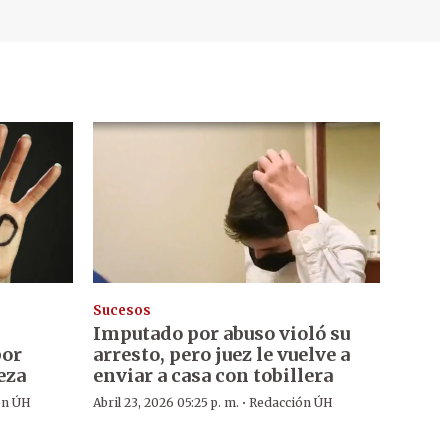
Sucesos
Imputado por abuso violó su
por
arresto, pero juez le vuelve a
eza
enviar a casa con tobillera
·
ón ÚH
Abril 23, 2026 05:25 p. m.
Redacción ÚH