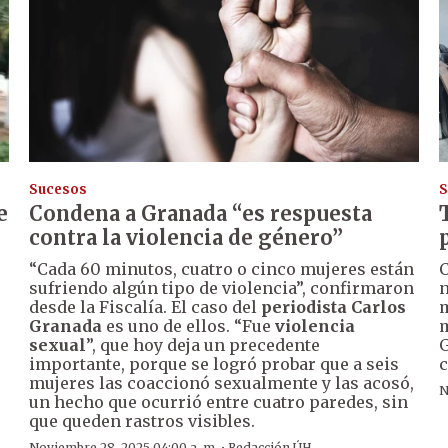
Sucesos
S
e
Condena a Granada “es respuesta
contra la violencia de género”
“Cada 60 minutos, cuatro o cinco mujeres están
C
sufriendo algún tipo de violencia”, confirmaron
n
desde la Fiscalía. El caso del
periodista Carlos
m
Granada
es uno de ellos. “Fue
violencia
m
sexual
”, que hoy deja un precedente
G
importante, porque se logró probar que a seis
c
mujeres las coaccionó sexualmente y las acosó,
N
un hecho que ocurrió entre cuatro paredes, sin
que queden rastros visibles.
Noviembre 28, 2025 04:00 a. m.
Redacción ÚH