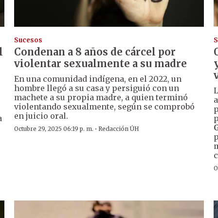
Sucesos
S
l
Condenan a 8 años de cárcel por
violentar sexualmente a su madre
En una comunidad indígena, en el 2022, un
hombre llegó a su casa y persiguió con un
L
machete a su propia madre, a quien terminó
violentando sexualmente, según se comprobó
p
en juicio oral.
a
p
s
·
Octubre 29, 2025 06:19 p. m.
Redacción ÚH
p
m
c
O