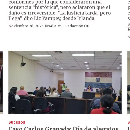
conformes por la que consideraron una
e
sentencia “histórica”, pero aclararon que el
p
daño es irreversible. “La Justicia tarda, pero
e
llega”, dijo Liz Yampey, desde Irlanda.
s
s
·
Noviembre 26, 2025 10:46 a. m.
Redacción ÚH
R
N
Sucesos
S
Caso Carlos Granada: Día de alegatos