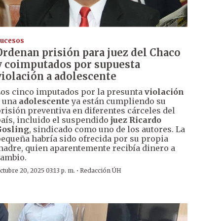
ucesos
Ordenan prisión para juez del Chaco
y coimputados por supuesta
violación a adolescente
os cinco imputados por la presunta
violación
a una
adolescente
ya están cumpliendo su
risión preventiva en diferentes cárceles del
aís, incluido el suspendido
juez Ricardo
Gosling
, sindicado como uno de los autores. La
equeña habría sido ofrecida por su propia
adre, quien aparentemente recibía dinero a
ambio.
·
ctubre 20, 2025 03:13 p. m.
Redacción ÚH