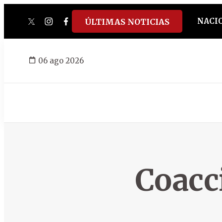
NACI
ÚLTIMAS NOTICIAS
twitter
instagram
facebook
tiktok
youtube
spotify
06 ago 2026
Coacc