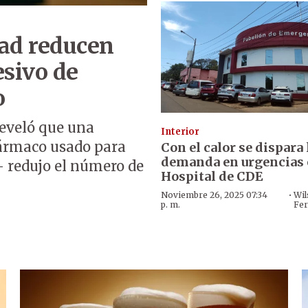
dad reducen
esivo de
o
reveló que una
Interior
ármaco usado para
Con el calor se dispara 
demanda en urgencias 
d- redujo el número de
Hospital de CDE
·
Noviembre 26, 2025 07:34
Wil
p. m.
Fer