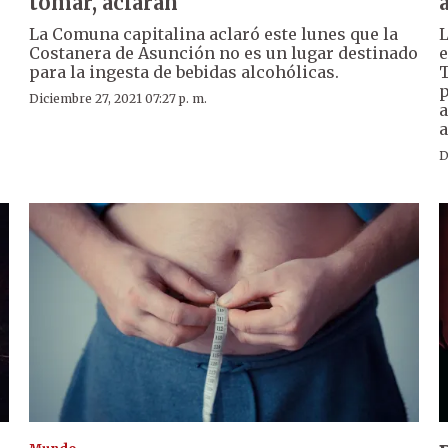
tomar, aclaran
La Comuna capitalina aclaró este lunes que la
L
Costanera de Asunción no es un lugar destinado
e
para la ingesta de bebidas alcohólicas.
T
p
Diciembre 27, 2021 07:27 p. m.
a
a
D