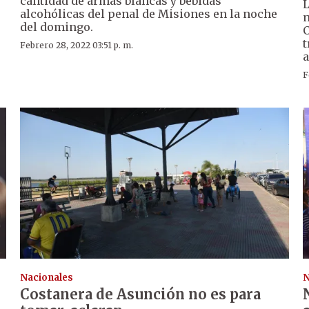
cantidad de armas blancas y bebidas
L
alcohólicas del penal de Misiones en la noche
n
del domingo.
C
t
Febrero 28, 2022 03:51 p. m.
a
F
Nacionales
N
Costanera de Asunción no es para