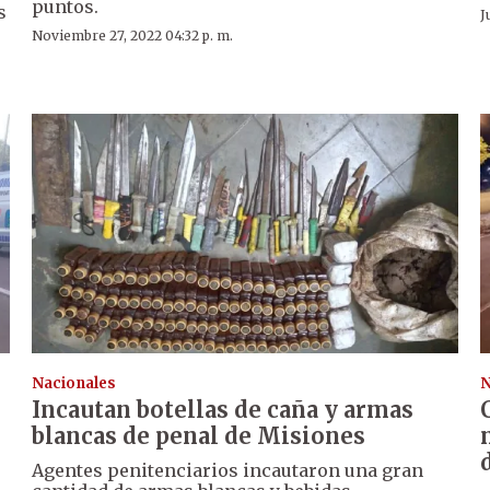
puntos.
s
J
Noviembre 27, 2022 04:32 p. m.
Nacionales
N
Incautan botellas de caña y armas
blancas de penal de Misiones
Agentes penitenciarios incautaron una gran