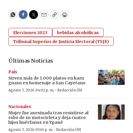
WhatsApp
Facebook
Twitter
Email
Copy
Print
Elecciones 2023
bebidas alcohólicas
Tribunal Superior de Justicia Electoral (TSJE)
Últimas Noticias
País
Sirven más de 1.000 platos en karu
guasu en homenaje a San Cayetano
·
Agosto 7, 2026 04:02 p. m.
Redacción ÚH
Nacionales
Mujer fue asesinada tras resistirse al
robo de su motocicleta y deja cuatro
hijos huérfanos en Ypané
·
Agosto 7, 2026 03:45 p. m.
Redacción ÚH