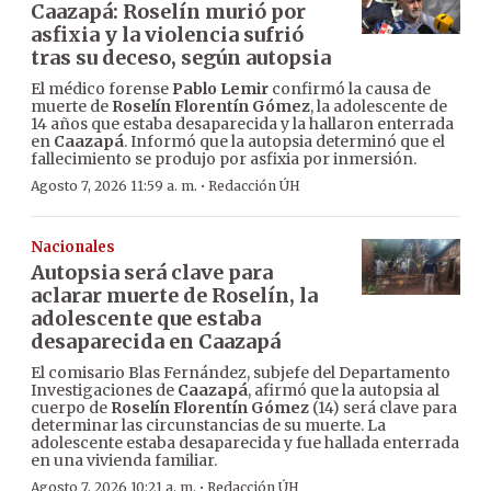
Caazapá: Roselín murió por
asfixia y la violencia sufrió
tras su deceso, según autopsia
El médico forense
Pablo Lemir
confirmó la causa de
muerte de
Roselín Florentín Gómez
, la adolescente de
14 años que estaba desaparecida y la hallaron enterrada
en
Caazapá
. Informó que la autopsia determinó que el
fallecimiento se produjo por asfixia por inmersión.
·
Agosto 7, 2026 11:59 a. m.
Redacción ÚH
Nacionales
Autopsia será clave para
aclarar muerte de Roselín, la
adolescente que estaba
desaparecida en Caazapá
El comisario Blas Fernández, subjefe del Departamento
Investigaciones de
Caazapá
, afirmó que la autopsia al
cuerpo de
Roselín Florentín Gómez
(14) será clave para
determinar las circunstancias de su muerte. La
adolescente estaba desaparecida y fue hallada enterrada
en una vivienda familiar.
·
Agosto 7, 2026 10:21 a. m.
Redacción ÚH