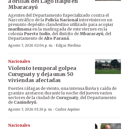
a orillas del Lago Itaipú en
Mbaracayú
Agentes del Departamento Especializado contra el
Narcotráfico de la
Policía Nacional
intervinieron un
presunto depósito clandestino utilizado para acopiar
marihuana
en la madrugada de este viernes en la
colonia
Puerto Indio
, del distrito de
Mbaracayú
, del
Departamento de
Alto Paraná
.
·
Agosto 7, 2026 02:04 p. m.
Edgar Medina
Nacionales
Violento temporal golpea
Curuguaty y deja unas 50
viviendas afectadas
Fuertes ráfagas de viento, una intensa lluvia y caída de
granizo azotaron durante la noche del jueves varios
sectores de la ciudad de
Curuguaty
, del Departamento
de
Canindeyú
.
·
Agosto 7, 2026 01:26 p. m.
Carlos Aquino
Nacionales