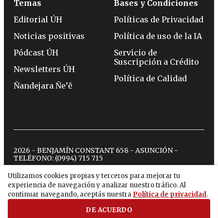
Temas
Bases y Condiciones
Editorial ÚH
Políticas de Privacidad
Noticias positivas
Política de uso de la IA
Pódcast ÚH
Servicio de
Suscripción a Crédito
Newsletters ÚH
Política de Calidad
Ñandejara Ñe’ẽ
2026 - BENJAMÍN CONSTANT 658 - ASUNCIÓN -
TELÉFONO:
(0994) 715 715
Utilizamos cookies propias y terceros para mejorar tu
experiencia de navegación y analizar nuestro tráfico. Al
twitter
instagram
facebook
tiktok
youtube
spotify
continuar navegando, aceptás nuestra
Política de privacidad
.
DE ACUERDO