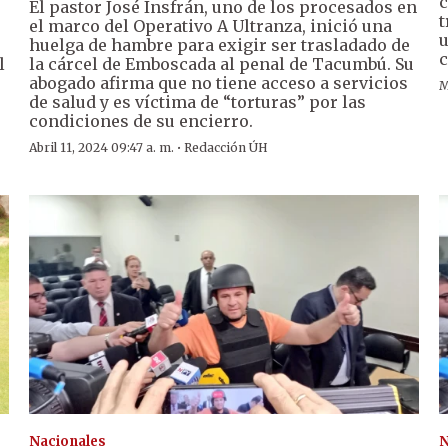
c
El pastor José Insfrán, uno de los procesados en
t
el marco del Operativo A Ultranza, inició una
u
huelga de hambre para exigir ser trasladado de
c
l
la cárcel de Emboscada al penal de Tacumbú. Su
abogado afirma que no tiene acceso a servicios
M
de salud y es víctima de “torturas” por las
condiciones de su encierro.
·
Abril 11, 2024 09:47 a. m.
Redacción ÚH
Nacionales
N