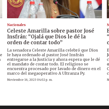
Nacionales
N
Celeste Amarilla sobre pastor José
Insfrán: “Ojalá que Dios le dé la
orden de contar todo”
La senadora Celeste Amarilla celebró que Dios
E
de
le haya ordenado al pastor José Insfrán
J
a
entregarse a la Justicia y ahora espera que le dé
c
el mandato de contar todo. El religioso se
o
encuentra procesado por lavado de dinero en el
C
marco del megaoperativo A Ultranza Py.
c
Noviembre 16, 2023 04:02 p. m.
N