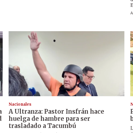
A
Nacionales
N
a
A Ultranza: Pastor Insfrán hace
d
huelga de hambre para ser
trasladado a Tacumbú
L