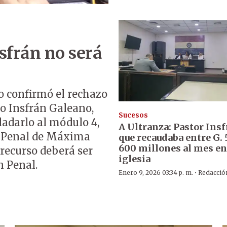
sfrán no será
o confirmó el rechazo
to Insfrán Galeano,
Sucesos
ladarlo al módulo 4,
A Ultranza: Pastor Insf
el Penal de Máxima
que recaudaba entre G. 
600 millones al mes en
recurso deberá ser
iglesia
n Penal.
·
Enero 9, 2026 03:34 p. m.
Redacció