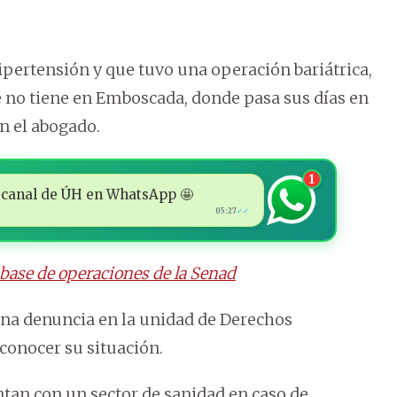
hipertensión y que tuvo una operación bariátrica,
e no tiene en Emboscada, donde pasa sus días en
n el abogado.
1
 al canal de ÚH en WhatsApp 🤩
05:27
✓✓
a base de operaciones de la Senad
 una denuncia en la unidad de Derechos
conocer su situación.
tan con un sector de sanidad en caso de