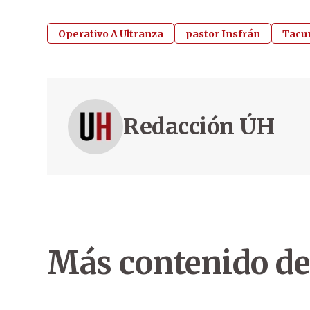
Operativo A Ultranza
pastor Insfrán
Tacu
Redacción ÚH
Más contenido de