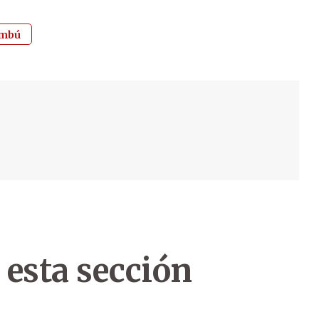
mbú
 esta sección