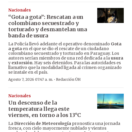
Nacionales
“Gota a gota”: Rescatan a un
colombiano secuestrado y
torturado y desmantelan una
banda de usura
La Policía llevó adelante el operativo denominado
Gota
a gota
en el que se dio el rescate de un ciudadano
colombiano secuestrado y torturado en Paraguay. Los
autores serían miembros de una red dedicada a la
usura
y
extorsión
. Hay seis detenidos. Para las autoridades es
llamativo que la modalidad ligada al crimen organizado
se instale en el país.
·
Agosto 7, 2026 07:47 a. m.
Redacción ÚH
Nacionales
Un descenso de la
temperatura llega este
viernes, en torno a los 13°C
La
Dirección de Meteorología
pronostica una jornada
fresca, con cielo mayormente nublado y vientos