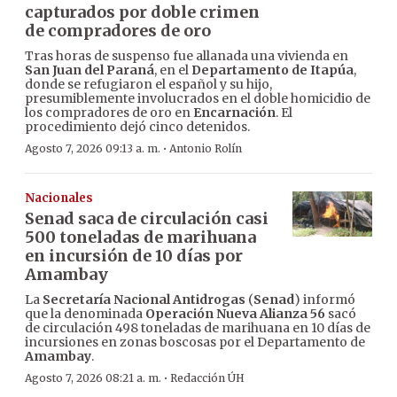
capturados por doble crimen
de compradores de oro
Tras horas de suspenso fue allanada una vivienda en
San Juan del Paraná
, en el
Departamento de Itapúa
,
donde se refugiaron el español y su hijo,
presumiblemente involucrados en el doble homicidio de
los compradores de oro en
Encarnación
. El
procedimiento dejó cinco detenidos.
·
Agosto 7, 2026 09:13 a. m.
Antonio Rolín
Nacionales
Senad saca de circulación casi
500 toneladas de marihuana
en incursión de 10 días por
Amambay
La
Secretaría Nacional Antidrogas
(
Senad
) informó
que la denominada
Operación Nueva Alianza 56
sacó
de circulación 498 toneladas de marihuana en 10 días de
incursiones en zonas boscosas por el Departamento de
Amambay
.
·
Agosto 7, 2026 08:21 a. m.
Redacción ÚH