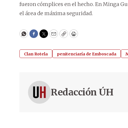
fueron cómplices en el hecho. En Minga Gu
el área de máxima seguridad.
WhatsApp
Facebook
Twitter
Email
Copy
Print
Clan Rotela
penitenciaría de Emboscada
M
Redacción ÚH