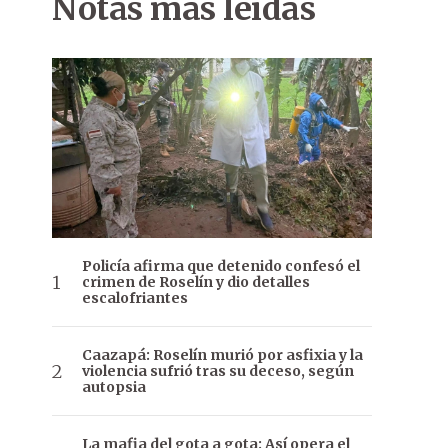
Notas más leídas
Policía afirma que detenido confesó el
crimen de Roselín y dio detalles
escalofriantes
Caazapá: Roselín murió por asfixia y la
violencia sufrió tras su deceso, según
autopsia
La mafia del gota a gota: Así opera el