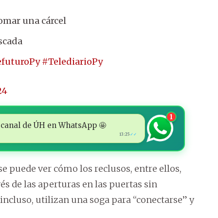
tomar una cárcel
scada
efuturoPy
#TelediarioPy
24
1
 al canal de ÚH en WhatsApp 🤩
13:25
✓✓
e puede ver cómo los reclusos, entre ellos,
s de las aperturas en las puertas sin
 incluso, utilizan una soga para “conectarse” y