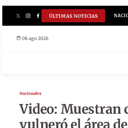
NACI
ÚLTIMAS NOTICIAS
twitter
instagram
facebook
tiktok
youtube
spotify
08 ago 2026
Nacionales
Video: Muestran 
vulneró el área 