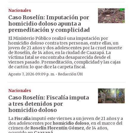
Nacionales
Caso Roselín: Imputación por
homicidio doloso apunta a
premeditación y complicidad
El Ministerio Público realizó una imputación por
homicidio doloso contra tres personas, entre ellas, un
joven de 21 años y dos adolescentes por la cruel muerte
de Roselín, de 14 años, en la ciudad de Caazapá. La
víctima fatal se encontraba desaparecida desde el
viernes pasado. Premeditación, complicidad y las cajas
de cartón: lo que dice la carpeta fiscal.
·
Agosto 7, 2026 09:09 p. m.
Redacción ÚH
Nacionales
Caso Roselín: Fiscalía imputa
a tres detenidos por
homicidio doloso
La
Fiscalía
imputó este viernes a un joven de 21 años y a
dos adolescentes por
homicidio doloso
, en el marco del
crimen de
Roselín Florentín Gómez
, de 14 años,
ocurrido en
Caazapá
.