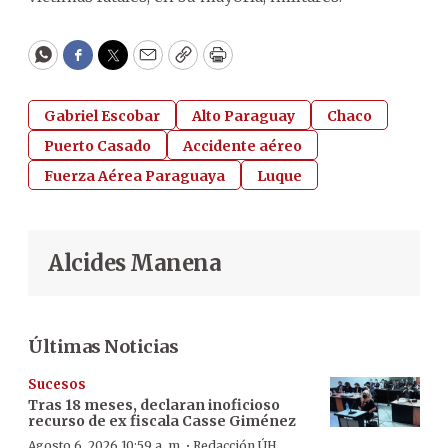
WhatsApp
Facebook
Twitter
Email
Copy
Print
Gabriel Escobar
Alto Paraguay
Chaco
Puerto Casado
Accidente aéreo
Fuerza Aérea Paraguaya
Luque
Alcides Manena
Últimas Noticias
Sucesos
Tras 18 meses, declaran inoficioso
recurso de ex fiscala Casse Giménez
·
Agosto 6, 2026 10:59 a. m.
Redacción ÚH