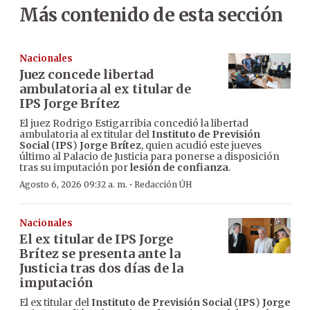
Más contenido de esta sección
Nacionales
Juez concede libertad
ambulatoria al ex titular de
IPS Jorge Brítez
El juez Rodrigo Estigarribia concedió la libertad
ambulatoria al ex titular del
Instituto de Previsión
Social
(
IPS
)
Jorge Brítez
, quien acudió este jueves
último al Palacio de Justicia para ponerse a disposición
tras su imputación por
lesión de confianza
.
·
Agosto 6, 2026 09:32 a. m.
Redacción ÚH
Nacionales
El ex titular de IPS Jorge
Brítez se presenta ante la
Justicia tras dos días de la
imputación
El ex titular del
Instituto de Previsión Social
(
IPS
)
Jorge