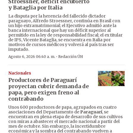
Stroessner, déficit encubierto
y Bataglia por Italia
La disputa por la herencia del fallecido dictador
paraguayo, Alfredo Stroessner, continúa en Brasil con
un hijo extramatrimonial; el Ejecutivo admitió ante la
banca internacional que hay un déficit superior al
permitido en la ley de responsabilidad fiscal; el ex titular
de IPS, Vicente Bataglia, se encuentra en Italia por
motivos de cursos médicos y volverá al país tras ser
imputado.
·
Agosto 6, 2026 06:40 a. m.
Redacción ÚH
Nacionales
Productores de Paraguarí
proyectan cubrir demanda de
papa, pero exigen freno al
contrabando
Unos 600 productores de papa, agrupados en cuatro
asociaciones del Departamento de
Paraguarí
, se
encuentran en plena etapa de desarrollo de sus cultivos
con miras a abastecer el mercado nacional a partir del
mes de octubre. Sin embargo, la incertidumbre
económica y la sombra del contrabando vuelven a