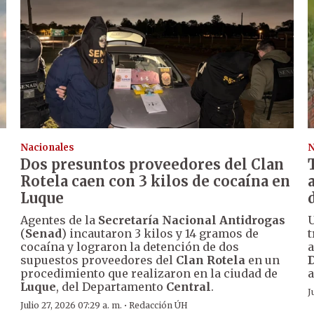
Nacionales
N
Dos presuntos proveedores del Clan
Rotela caen con 3 kilos de cocaína en
Luque
Agentes de la
Secretaría Nacional Antidrogas
U
(
Senad
) incautaron 3 kilos y 14 gramos de
t
cocaína y lograron la detención de dos
a
supuestos proveedores del
Clan Rotela
en un
procedimiento que realizaron en la ciudad de
a
Luque
, del Departamento
Central
.
J
·
Julio 27, 2026 07:29 a. m.
Redacción ÚH