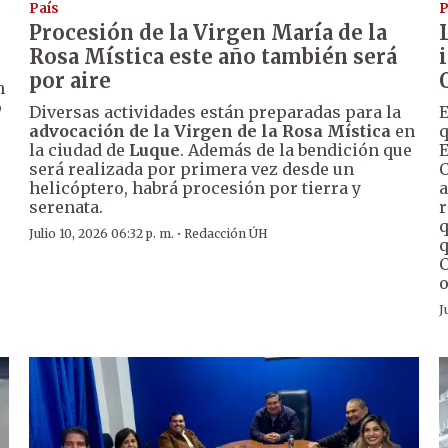
País
P
Procesión de la Virgen María de la
Rosa Mística este año también será
por aire
n
o
Diversas actividades están preparadas para la
E
advocación de la Virgen de la Rosa Mística
en
q
la ciudad de
Luque
. Además de la bendición que
E
será realizada por primera vez desde un
C
helicóptero, habrá procesión por tierra y
a
serenata.
r
q
·
Julio 10, 2026 06:32 p. m.
Redacción ÚH
q
C
o
J