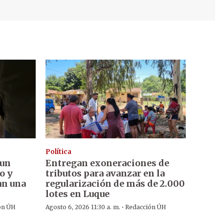
Política
 un
Entregan exoneraciones de
o y
tributos para avanzar en la
an una
regularización de más de 2.000
lotes en Luque
·
ón ÚH
Agosto 6, 2026 11:30 a. m.
Redacción ÚH