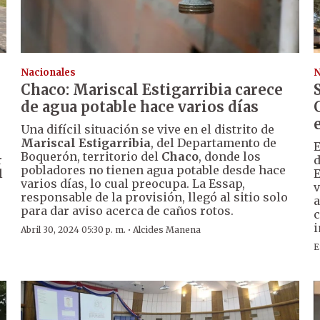
Nacionales
N
Chaco: Mariscal Estigarribia carece
de agua potable hace varios días
Una difícil situación se vive en el distrito de
Mariscal Estigarribia
, del Departamento de
E
Boquerón, territorio del
Chaco
, donde los
r
d
pobladores no tienen agua potable desde hace
l
E
varios días, lo cual preocupa. La Essap,
v
responsable de la provisión, llegó al sitio solo
a
para dar aviso acerca de caños rotos.
c
i
·
Abril 30, 2024 05:30 p. m.
Alcides Manena
E