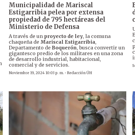
Municipalidad de Mariscal
Estigarribia pelea por extensa
propiedad de 795 hectáreas del
Ministerio de Defensa
U
E
A través de un
proyecto de ley
, la comuna
c
chaqueña de
Mariscal Estigarribia
,
p
Departamento de
Boquerón
, busca convertir un
c
gigantesco predio de los militares en una zona
i
de desarrollo industrial, habitacional,
n
comercial y de servicios.
S
·
Noviembre 19, 2024 10:03 p. m.
Redacción ÚH