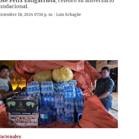
osé Félix Estigarribia
, celebró su aniversario
undacional.
·
iciembre 18, 2024 07:16 p. m.
Luis Echagüe
acionales