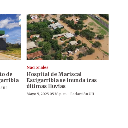
Nacionales
to de
Hospital de Mariscal
arribia
Estigarribia se inunda tras
últimas lluvias
n ÚH
·
Mayo 5, 2025 05:38 p. m.
Redacción ÚH