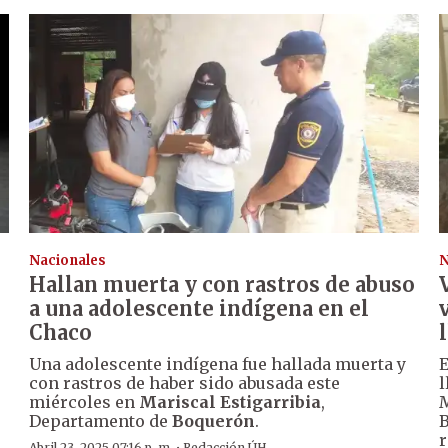
Nacionales
N
Hallan muerta y con rastros de abuso
a una adolescente indígena en el
Chaco
Una adolescente indígena fue hallada muerta y
E
con rastros de haber sido abusada este
l
miércoles en
Mariscal Estigarribia
,
M
Departamento de
Boquerón
.
B
r
Abril 23, 2025 07:16 p. m.
Redacción ÚH