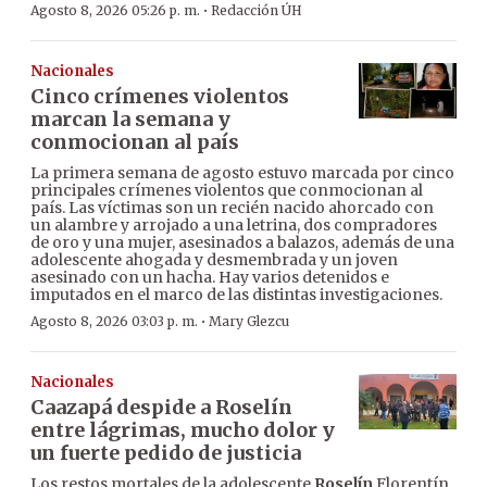
·
Agosto 8, 2026 05:26 p. m.
Redacción ÚH
Nacionales
Cinco crímenes violentos
marcan la semana y
conmocionan al país
La primera semana de agosto estuvo marcada por cinco
principales crímenes violentos que conmocionan al
país. Las víctimas son un recién nacido ahorcado con
un alambre y arrojado a una letrina, dos compradores
de oro y una mujer, asesinados a balazos, además de una
adolescente ahogada y desmembrada y un joven
asesinado con un hacha. Hay varios detenidos e
imputados en el marco de las distintas investigaciones.
·
Agosto 8, 2026 03:03 p. m.
Mary Glezcu
Nacionales
Caazapá despide a Roselín
entre lágrimas, mucho dolor y
un fuerte pedido de justicia
Los restos mortales de la adolescente
Roselín
Florentín