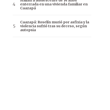
Hallan a adolescente de 14 años
enterrada en una vivienda familiar en
Caazapá
Caazapá: Roselín murió por asfixia y la
violencia sufrió tras su deceso, según
autopsia