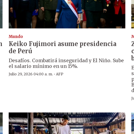
Mundo
n
Keiko Fujimori asume presidencia
de Perú
Desafíos. Combatirá inseguridad y El Niño. Sube
el salario mínimo en un 15%.
E
s
·
Julio 29, 2026 04:00 a. m.
AFP
p
B
d
J