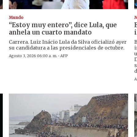
Mundo
“Estoy muy entero”, dice Lula, que
anhela un cuarto mandato
Carrera. Luiz Inácio Lula da Silva oficializó ayer
B
su candidatura a las presidenciales de octubre.
i
u
·
Agosto 3, 2026 06:00 a. m.
AFP
D
s
d
A