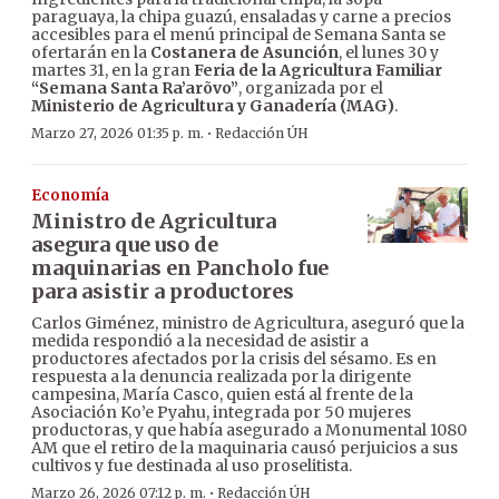
paraguaya, la chipa guazú, ensaladas y carne a precios
accesibles para el menú principal de Semana Santa se
ofertarán en la
Costanera de Asunción
, el lunes 30 y
martes 31, en la gran
Feria de la Agricultura Familiar
“Semana Santa Ra’arõvo”
, organizada por el
Ministerio de Agricultura y Ganadería (MAG)
.
·
Marzo 27, 2026 01:35 p. m.
Redacción ÚH
Economía
Ministro de Agricultura
asegura que uso de
maquinarias en Pancholo fue
para asistir a productores
Carlos Giménez, ministro de Agricultura, aseguró que la
medida respondió a la necesidad de asistir a
productores afectados por la crisis del sésamo. Es en
respuesta a la denuncia realizada por la dirigente
campesina, María Casco, quien está al frente de la
Asociación Ko’e Pyahu, integrada por 50 mujeres
productoras, y que había asegurado a Monumental 1080
AM que el retiro de la maquinaria causó perjuicios a sus
cultivos y fue destinada al uso proselitista.
·
Marzo 26, 2026 07:12 p. m.
Redacción ÚH