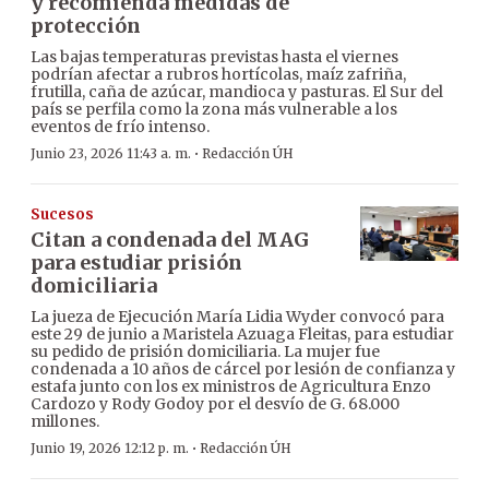
y recomienda medidas de
protección
Las bajas temperaturas previstas hasta el viernes
podrían afectar a rubros hortícolas, maíz zafriña,
frutilla, caña de azúcar, mandioca y pasturas. El Sur del
país se perfila como la zona más vulnerable a los
eventos de frío intenso.
·
Junio 23, 2026 11:43 a. m.
Redacción ÚH
Sucesos
Citan a condenada del MAG
para estudiar prisión
domiciliaria
La jueza de Ejecución María Lidia Wyder convocó para
este 29 de junio a Maristela Azuaga Fleitas, para estudiar
su pedido de prisión domiciliaria. La mujer fue
condenada a 10 años de cárcel por lesión de confianza y
estafa junto con los ex ministros de Agricultura Enzo
Cardozo y Rody Godoy por el desvío de G. 68.000
millones.
·
Junio 19, 2026 12:12 p. m.
Redacción ÚH