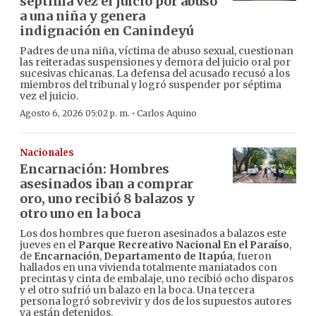
séptima vez el juicio por abuso
a una niña y genera
indignación en Canindeyú
Padres de una niña, víctima de abuso sexual, cuestionan
las reiteradas suspensiones y demora del juicio oral por
sucesivas chicanas. La defensa del acusado recusó a los
miembros del tribunal y logró suspender por séptima
vez el juicio.
·
Agosto 6, 2026 05:02 p. m.
Carlos Aquino
Nacionales
Encarnación: Hombres
asesinados iban a comprar
oro, uno recibió 8 balazos y
otro uno en la boca
Los dos hombres que fueron asesinados a balazos este
jueves en el
Parque Recreativo Nacional En el Paraíso
,
de
Encarnación
,
Departamento de Itapúa
, fueron
hallados en una vivienda totalmente maniatados con
precintas y cinta de embalaje, uno recibió ocho disparos
y el otro sufrió un balazo en la boca. Una tercera
persona logró sobrevivir y dos de los supuestos autores
ya están detenidos.