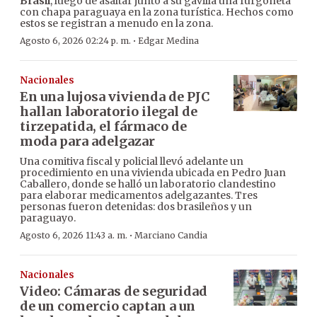
Brasil
, luego de asaltar junto a su gavilla una furgoneta
con chapa paraguaya en la zona turística. Hechos como
estos se registran a menudo en la zona.
·
Agosto 6, 2026 02:24 p. m.
Edgar Medina
Nacionales
En una lujosa vivienda de PJC
hallan laboratorio ilegal de
tirzepatida, el fármaco de
moda para adelgazar
Una comitiva fiscal y policial llevó adelante un
procedimiento en una vivienda ubicada en Pedro Juan
Caballero, donde se halló un laboratorio clandestino
para elaborar medicamentos adelgazantes. Tres
personas fueron detenidas: dos brasileños y un
paraguayo.
·
Agosto 6, 2026 11:43 a. m.
Marciano Candia
Nacionales
Video: Cámaras de seguridad
de un comercio captan a un