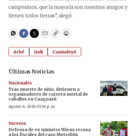
campesinos, que la mayoría son nuestros amigos y
tienen todos tierras”, alegó.
WhatsApp
Facebook
Twitter
Email
Copy
Print
Aché
Indi
Canindeyú
Últimas Noticias
Nacionales
Tras muerte de niño, detienen a
organizadores de carrera mortal de
caballos en Caaguazú
Agosto 6, 2026 05:36 p. m.
Sucesos
Defensa de ex ministro Wiens recusa
a los fiscales del caso Metrobús