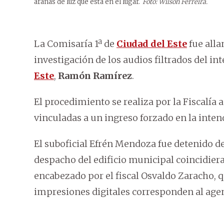
arañas de luz que está en el lugar.
Foto: Wilson Ferreira.
La Comisaría 1ª de
Ciudad del Este
fue alla
investigación de los audios filtrados del in
Este
,
Ramón Ramírez
.
El procedimiento se realiza por la Fiscalía a
vinculadas a un ingreso forzado en la inte
El suboficial Efrén Mendoza fue detenido d
despacho del edificio municipal coincidiera
encabezado por el fiscal Osvaldo Zaracho, q
impresiones digitales corresponden al agen