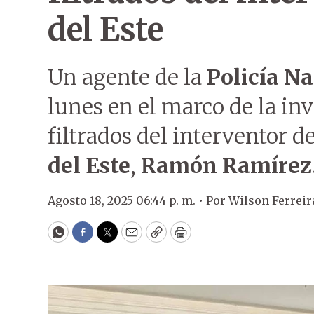
del Este
Un agente de la
Policía N
lunes en el marco de la inv
filtrados del interventor d
del Este
,
Ramón Ramírez
Agosto 18, 2025 06:44 p. m. •
Por
Wilson Ferreir
WhatsApp
Facebook
Twitter
Email
Copy
Print