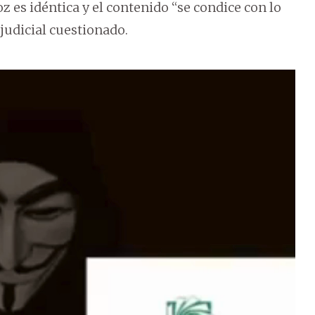
oz es idéntica y el contenido “se condice con lo
judicial cuestionado.