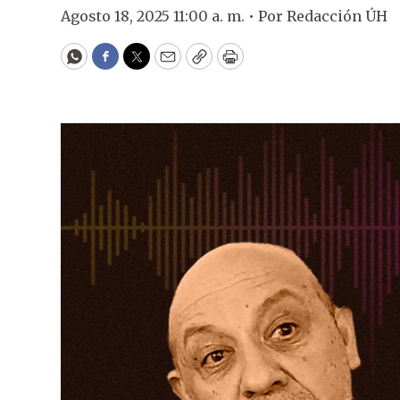
Agosto 18, 2025 11:00 a. m. •
Por
Redacción ÚH
WhatsApp
Facebook
Twitter
Email
Copy
Print