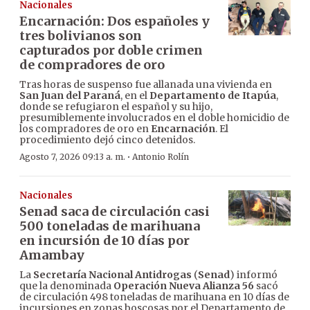
Nacionales
Encarnación: Dos españoles y
tres bolivianos son
capturados por doble crimen
de compradores de oro
Tras horas de suspenso fue allanada una vivienda en
San Juan del Paraná
, en el
Departamento de Itapúa
,
donde se refugiaron el español y su hijo,
presumiblemente involucrados en el doble homicidio de
los compradores de oro en
Encarnación
. El
procedimiento dejó cinco detenidos.
·
Agosto 7, 2026 09:13 a. m.
Antonio Rolín
Nacionales
Senad saca de circulación casi
500 toneladas de marihuana
en incursión de 10 días por
Amambay
La
Secretaría Nacional Antidrogas
(
Senad
) informó
que la denominada
Operación Nueva Alianza 56
sacó
de circulación 498 toneladas de marihuana en 10 días de
incursiones en zonas boscosas por el Departamento de