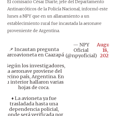
El comisario César Diarte, jefe del Departamento
Antinarcóticos de la Policía Nacional, informó este
lunes a NPY que en un allanamiento a un
establecimiento rural fue incautada la aeronave
proveniente de Argentina.
— NPY
August
📌 Incautan pregunta
Oficial
18,
narcoavioneta en Caazapá
(@npyoficial)
2025
♦️ Según los investigadores,
la aeronave proviene del
vecino país, Argentina. En
su interior hallaron varias
hojas de coca.
♦️ La avioneta ya fue
trasladada hasta una
dependencia policial,
donde será verificada por