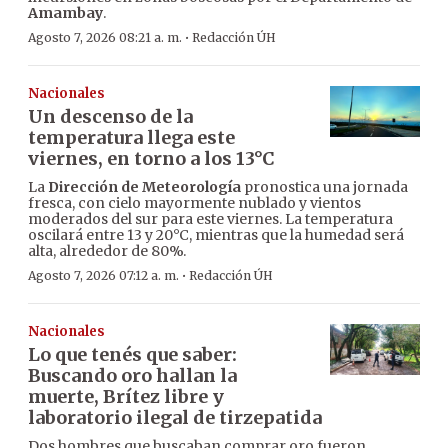
Amambay
.
·
Agosto 7, 2026 08:21 a. m.
Redacción ÚH
Nacionales
Un descenso de la
temperatura llega este
viernes, en torno a los 13°C
La
Dirección de Meteorología
pronostica una jornada
fresca, con cielo mayormente nublado y vientos
moderados del sur para este viernes. La temperatura
oscilará entre 13 y 20°C, mientras que la humedad será
alta, alrededor de 80%.
·
Agosto 7, 2026 07:12 a. m.
Redacción ÚH
Nacionales
Lo que tenés que saber:
Buscando oro hallan la
muerte, Brítez libre y
laboratorio ilegal de tirzepatida
Dos hombres que buscaban comprar oro fueron