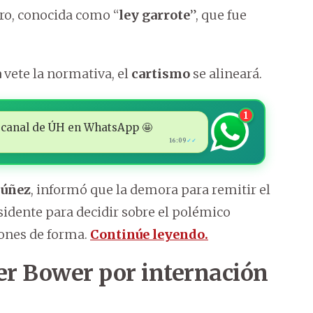
cro, conocida como “
ley garrote
”, que fue
a
vete la normativa, el
cartismo
se alineará.
1
 al canal de ÚH en WhatsApp 🤩
16:09
✓✓
úñez
, informó que la demora para remitir el
idente para decidir sobre el polémico
ones de forma.
Continúe leyendo.
er Bower por internación