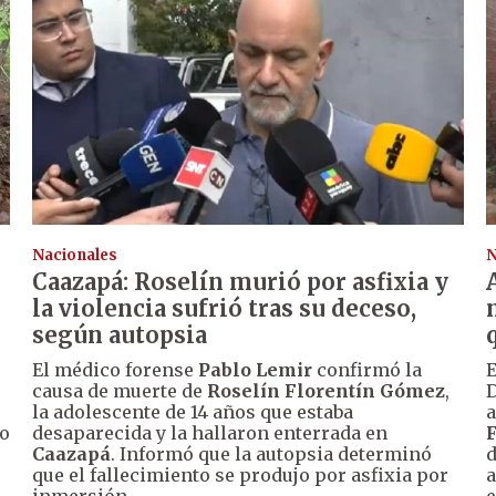
Nacionales
N
Caazapá: Roselín murió por asfixia y
la violencia sufrió tras su deceso,
según autopsia
El médico forense
Pablo Lemir
confirmó la
E
causa de muerte de
Roselín Florentín Gómez
,
D
la adolescente de 14 años que estaba
a
so
desaparecida y la hallaron enterrada en
Caazapá
. Informó que la autopsia determinó
d
que el fallecimiento se produjo por asfixia por
a