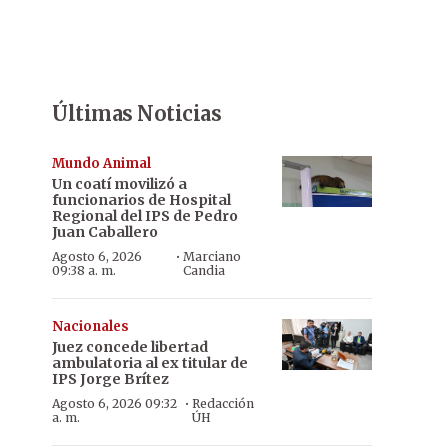
Últimas Noticias
Mundo Animal
Un coatí movilizó a
funcionarios de Hospital
Regional del IPS de Pedro
Juan Caballero
·
Agosto 6, 2026
Marciano
09:38 a. m.
Candia
Nacionales
Juez concede libertad
ambulatoria al ex titular de
IPS Jorge Brítez
·
Agosto 6, 2026 09:32
Redacción
a. m.
ÚH