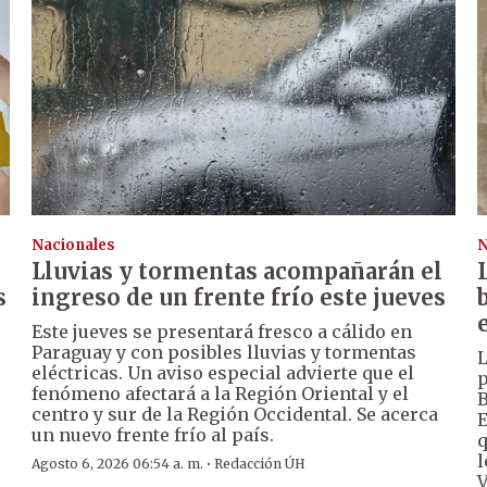
Nacionales
N
Lluvias y tormentas acompañarán el
s
ingreso de un frente frío este jueves
Este jueves se presentará fresco a cálido en
Paraguay y con posibles lluvias y tormentas
L
eléctricas. Un aviso especial advierte que el
p
fenómeno afectará a la Región Oriental y el
B
centro y sur de la Región Occidental. Se acerca
E
un nuevo frente frío al país.
u
q
l
·
Agosto 6, 2026 06:54 a. m.
Redacción ÚH
V