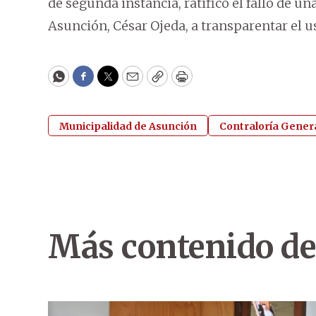
de segunda instancia, ratificó el fallo de u
Asunción, César Ojeda, a transparentar el us
WhatsApp
Facebook
Twitter
Email
Copy
Print
Municipalidad de Asunción
Contraloría Genera
Más contenido de