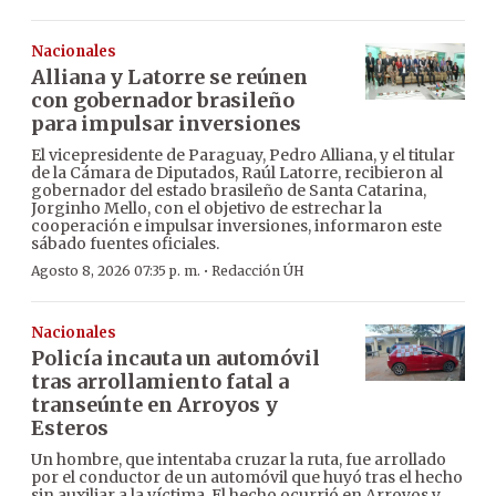
Nacionales
Alliana y Latorre se reúnen
con gobernador brasileño
para impulsar inversiones
El vicepresidente de Paraguay, Pedro Alliana, y el titular
de la Cámara de Diputados, Raúl Latorre, recibieron al
gobernador del estado brasileño de Santa Catarina,
Jorginho Mello, con el objetivo de estrechar la
cooperación e impulsar inversiones, informaron este
sábado fuentes oficiales.
·
Agosto 8, 2026 07:35 p. m.
Redacción ÚH
Nacionales
Policía incauta un automóvil
tras arrollamiento fatal a
transeúnte en Arroyos y
Esteros
Un hombre, que intentaba cruzar la ruta, fue arrollado
por el conductor de un automóvil que huyó tras el hecho
sin auxiliar a la víctima. El hecho ocurrió en Arroyos y