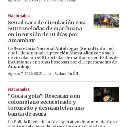
·
Agosto 7, 2026 09:13 a. m.
Antonio Rolín
Nacionales
Senad saca de circulación casi
500 toneladas de marihuana
en incursión de 10 días por
Amambay
La
Secretaría Nacional Antidrogas
(
Senad
) informó
que la denominada
Operación Nueva Alianza 56
sacó
de circulación 498 toneladas de marihuana en 10 días de
incursiones en zonas boscosas por el Departamento de
Amambay
.
·
Agosto 7, 2026 08:21 a. m.
Redacción ÚH
Nacionales
“Gota a gota”: Rescatan a un
colombiano secuestrado y
torturado y desmantelan una
banda de usura
La Policía llevó adelante el operativo denominado
Gota
a gota
en el que se dio el rescate de un ciudadano