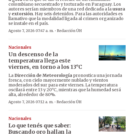
colombiano secuestrado y torturado en Paraguay. Los
autores serían miembros de una red dedicada a la
usura
y
extorsión
. Hay seis detenidos. Para las autoridades es
llamativo que la modalidad ligada al crimen organizado
se instale en el país.
·
Agosto 7, 2026 07:47 a. m.
Redacción ÚH
Nacionales
Un descenso de la
temperatura llega este
viernes, en torno a los 13°C
La
Dirección de Meteorología
pronostica una jornada
fresca, con cielo mayormente nublado y vientos
moderados del sur para este viernes. La temperatura
oscilará entre 13 y 20°C, mientras que la humedad será
alta, alrededor de 80%.
·
Agosto 7, 2026 07:12 a. m.
Redacción ÚH
Nacionales
Lo que tenés que saber:
Buscando oro hallan la