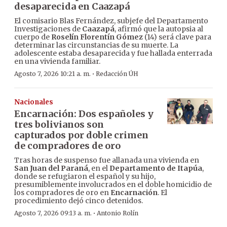
desaparecida en Caazapá
El comisario Blas Fernández, subjefe del Departamento
Investigaciones de
Caazapá
, afirmó que la autopsia al
cuerpo de
Roselín Florentín Gómez
(14) será clave para
determinar las circunstancias de su muerte. La
adolescente estaba desaparecida y fue hallada enterrada
en una vivienda familiar.
·
Agosto 7, 2026 10:21 a. m.
Redacción ÚH
Nacionales
Encarnación: Dos españoles y
tres bolivianos son
capturados por doble crimen
de compradores de oro
Tras horas de suspenso fue allanada una vivienda en
San Juan del Paraná
, en el
Departamento de Itapúa
,
donde se refugiaron el español y su hijo,
presumiblemente involucrados en el doble homicidio de
los compradores de oro en
Encarnación
. El
procedimiento dejó cinco detenidos.
·
Agosto 7, 2026 09:13 a. m.
Antonio Rolín