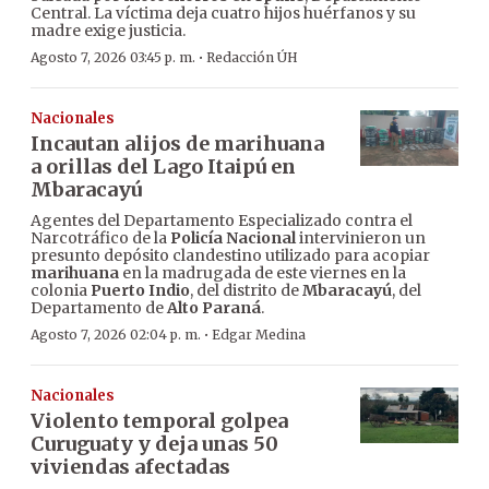
Central. La víctima deja cuatro hijos huérfanos y su
madre exige justicia.
·
Agosto 7, 2026 03:45 p. m.
Redacción ÚH
Nacionales
Incautan alijos de marihuana
a orillas del Lago Itaipú en
Mbaracayú
Agentes del Departamento Especializado contra el
Narcotráfico de la
Policía Nacional
intervinieron un
presunto depósito clandestino utilizado para acopiar
marihuana
en la madrugada de este viernes en la
colonia
Puerto Indio
, del distrito de
Mbaracayú
, del
Departamento de
Alto Paraná
.
·
Agosto 7, 2026 02:04 p. m.
Edgar Medina
Nacionales
Violento temporal golpea
Curuguaty y deja unas 50
viviendas afectadas