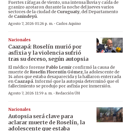
Fuertes ráfagas de viento, una intensa lluvia y caída de
granizo azotaron durante la noche del jueves varios
sectores de la ciudad de
Curuguaty
, del Departamento
de
Canindeyú
.
·
Agosto 7, 2026 01:26 p. m.
Carlos Aquino
Nacionales
Caazapá: Roselín murió por
asfixia y la violencia sufrió
tras su deceso, según autopsia
El médico forense
Pablo Lemir
confirmó la causa de
muerte de
Roselín Florentín Gómez
, la adolescente de
14 años que estaba desaparecida y la hallaron enterrada
en
Caazapá
. Informó que la autopsia determinó que el
fallecimiento se produjo por asfixia por inmersión.
·
Agosto 7, 2026 11:59 a. m.
Redacción ÚH
Nacionales
Autopsia será clave para
aclarar muerte de Roselín, la
adolescente que estaba