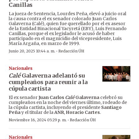
Canillas
La jueza de Sentencia, Lourdes Peña, elevó a juicio oral
la causa contra el ex senador colorado Juan Carlos
Galaverna (Calé), quien fue querellado por el ex asesor
de la Entidad Binacional Yacyretá (EBY), Luis Fernando
Canillas, porque el ex legislador le acusó de haber
participado en el magnicidio del vicepresidente, Luis
María Argaña, en marzo de 1999.
·
Junio 20, 2025 10:44 a. m.
Redacción ÚH
Nacionales
Calé
Galaverna adelantó su
cumpleaños para reunir a la
cúpula cartista
El ex senador
Juan Carlos
Calé
Galaverna
celebró su
cumpleaños en la noche del viernes último, rodeado de
la cúpula cartista, incluyendo el presidente
Santiago
Peña
y el titular de la
ANR
,
Horacio Cartes
.
·
Noviembre 16, 2024 05:29 p. m.
Redacción ÚH
Nacionales