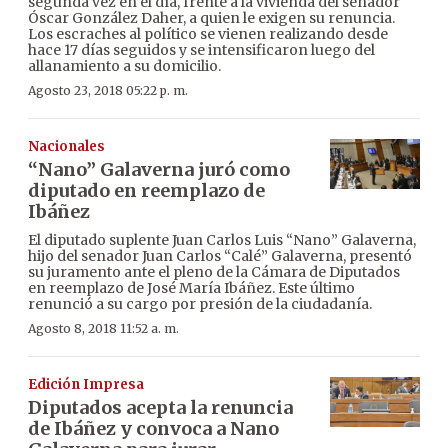
segunda vez en el día, frente a la vivienda del senador
Óscar González Daher, a quien le exigen su renuncia.
Los escraches al político se vienen realizando desde
hace 17 días seguidos y se intensificaron luego del
allanamiento a su domicilio.
Agosto 23, 2018 05:22 p. m.
Nacionales
“Nano” Galaverna juró como
diputado en reemplazo de
Ibáñez
El diputado suplente Juan Carlos Luis “Nano” Galaverna,
hijo del senador Juan Carlos “Calé” Galaverna, presentó
su juramento ante el pleno de la Cámara de Diputados
en reemplazo de José María Ibáñez. Este último
renunció a su cargo por presión de la ciudadanía.
Agosto 8, 2018 11:52 a. m.
Edición Impresa
Diputados acepta la renuncia
de Ibáñez y convoca a Nano