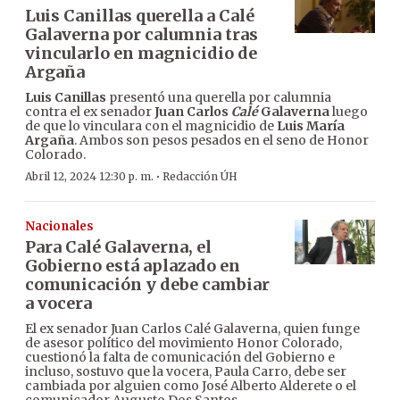
Luis Canillas querella a Calé
Galaverna por calumnia tras
vincularlo en magnicidio de
Argaña
Luis Canillas
presentó una querella por calumnia
contra el ex senador
Juan Carlos
Calé
Galaverna
luego
de que lo vinculara con el magnicidio de
Luis María
Argaña
. Ambos son pesos pesados en el seno de Honor
Colorado.
·
Abril 12, 2024 12:30 p. m.
Redacción ÚH
Nacionales
Para Calé Galaverna, el
Gobierno está aplazado en
comunicación y debe cambiar
a vocera
El ex senador Juan Carlos Calé Galaverna, quien funge
de asesor político del movimiento Honor Colorado,
cuestionó la falta de comunicación del Gobierno e
incluso, sostuvo que la vocera, Paula Carro, debe ser
cambiada por alguien como José Alberto Alderete o el
comunicador Augusto Dos Santos.