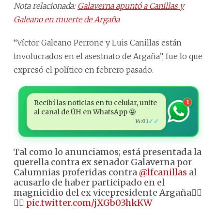
Nota relacionada:
Galaverna apuntó a Canillas y
Galeano en muerte de Argaña
“Víctor Galeano Perrone y Luis Canillas están
involucrados en el asesinato de Argaña”, fue lo que
expresó el político en febrero pasado.
Recibí las noticias en tu celular, unite
1
al canal de ÚH en WhatsApp 🤩
✓✓
14:01
Tal como lo anunciamos; está presentada la
querella contra ex senador Galaverna por
Calumnias proferidas contra
@lfcanillas
al
acusarlo de haber participado en el
magnicidio del ex vicepresidente Argaña👇🏻
👇🏻
pic.twitter.com/jXGb03hkKW