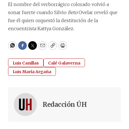
El nombre del verborrágico colorado volvió a
sonar fuerte cuando Silvio
Beto
Ovelar reveló que
fue él quien orquestó la destitución de la
encuentrista Kattya González.
WhatsApp
Facebook
Twitter
Email
Copy
Print
Luis Canillas
Calé Galaverna
Luis María Argaña
Redacción ÚH