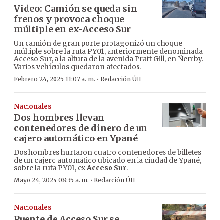
Video: Camión se queda sin
frenos y provoca choque
múltiple en ex-Acceso Sur
Un camión de gran porte protagonizó un choque
múltiple sobre la ruta PY01, anteriormente denominada
Acceso Sur, a la altura de la avenida Pratt Gill, en Ñemby.
Varios vehículos quedaron afectados.
·
Febrero 24, 2025 11:07 a. m.
Redacción ÚH
Nacionales
Dos hombres llevan
contenedores de dinero de un
cajero automático en Ypané
Dos hombres hurtaron cuatro contenedores de billetes
de un cajero automático ubicado en la ciudad de Ypané,
sobre la ruta PY01, ex
Acceso Sur
.
·
Mayo 24, 2024 08:35 a. m.
Redacción ÚH
Nacionales
Puente de Acceso Sur se