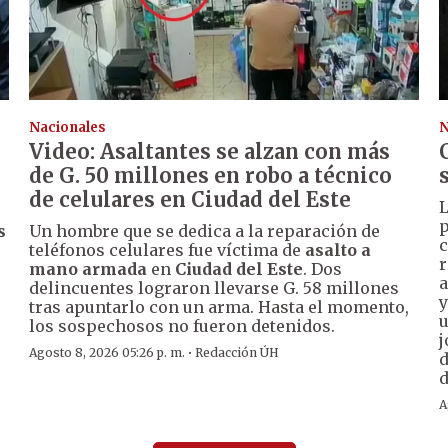
Nacionales
N
Video: Asaltantes se alzan con más
de G. 50 millones en robo a técnico
de celulares en Ciudad del Este
L
p
s
Un hombre que se dedica a la reparación de
c
teléfonos celulares fue víctima de
asalto a
r
mano armada
en
Ciudad del Este
. Dos
a
delincuentes lograron llevarse G. 58 millones
y
tras apuntarlo con un arma. Hasta el momento,
u
los sospechosos no fueron detenidos.
j
·
Agosto 8, 2026 05:26 p. m.
Redacción ÚH
d
d
A