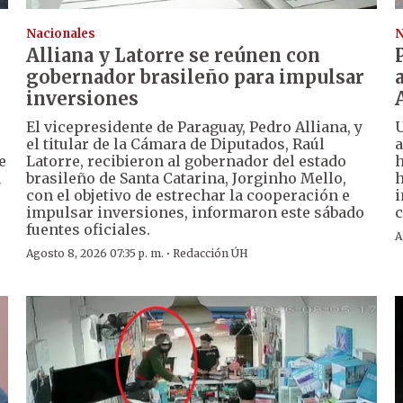
Nacionales
N
Alliana y Latorre se reúnen con
gobernador brasileño para impulsar
inversiones
El vicepresidente de Paraguay, Pedro Alliana, y
U
el titular de la Cámara de Diputados, Raúl
a
e
Latorre, recibieron al gobernador del estado
h
a
brasileño de Santa Catarina, Jorginho Mello,
h
con el objetivo de estrechar la cooperación e
i
impulsar inversiones, informaron este sábado
c
fuentes oficiales.
A
·
Agosto 8, 2026 07:35 p. m.
Redacción ÚH