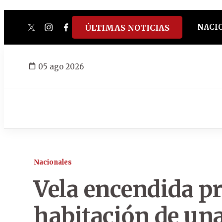
NACI
ÚLTIMAS NOTICIAS
twitter
instagram
facebook
tiktok
youtube
spotify
05 ago 2026
Nacionales
Vela encendida p
habitación de una