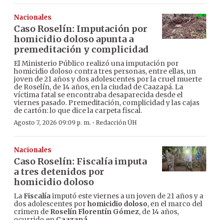
Nacionales
Caso Roselín: Imputación por
homicidio doloso apunta a
premeditación y complicidad
El Ministerio Público realizó una imputación por
homicidio doloso contra tres personas, entre ellas, un
joven de 21 años y dos adolescentes por la cruel muerte
de Roselín, de 14 años, en la ciudad de Caazapá. La
víctima fatal se encontraba desaparecida desde el
viernes pasado. Premeditación, complicidad y las cajas
de cartón: lo que dice la carpeta fiscal.
·
Agosto 7, 2026 09:09 p. m.
Redacción ÚH
Nacionales
Caso Roselín: Fiscalía imputa
a tres detenidos por
homicidio doloso
La
Fiscalía
imputó este viernes a un joven de 21 años y a
dos adolescentes por
homicidio doloso
, en el marco del
crimen de
Roselín Florentín Gómez
, de 14 años,
ocurrido en
Caazapá
.