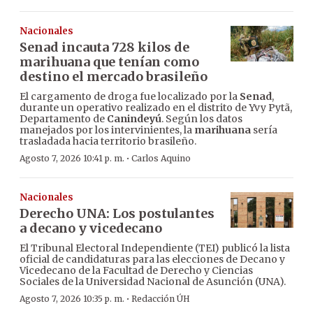
Nacionales
Senad incauta 728 kilos de
marihuana que tenían como
destino el mercado brasileño
El cargamento de droga fue localizado por la
Senad
,
durante un operativo realizado en el distrito de Yvy Pytã,
Departamento de
Canindeyú
. Según los datos
manejados por los intervinientes, la
marihuana
sería
trasladada hacia territorio brasileño.
·
Agosto 7, 2026 10:41 p. m.
Carlos Aquino
Nacionales
Derecho UNA: Los postulantes
a decano y vicedecano
El Tribunal Electoral Independiente (TEI) publicó la lista
oficial de candidaturas para las elecciones de Decano y
Vicedecano de la Facultad de Derecho y Ciencias
Sociales de la Universidad Nacional de Asunción (UNA).
·
Agosto 7, 2026 10:35 p. m.
Redacción ÚH