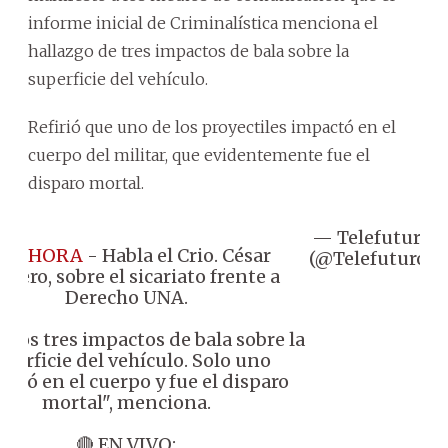
informe inicial de Criminalística menciona el
hallazgo de tres impactos de bala sobre la
superficie del vehículo.
Refirió que uno de los proyectiles impactó en el
cuerpo del militar, que evidentemente fue el
disparo mortal.
— Telefuturo
O

#AHORA
- Habla el Crio. César
(@Telefuturo)
2
guero, sobre el sicariato frente a
Derecho UNA.
mos tres impactos de bala sobre la
perficie del vehículo. Solo uno
ctó en el cuerpo y fue el disparo
mortal", menciona.
🔴 EN VIVO: