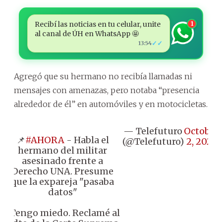
Recibí las noticias en tu celular, unite
1
al canal de ÚH en WhatsApp 🤩
✓✓
13:54
Agregó que su hermano no recibía llamadas ni
mensajes con amenazas, pero notaba “presencia
alrededor de él” en automóviles y en motocicletas.
— Telefuturo
October
📌
#AHORA
- Habla el
(@Telefuturo)
2, 2025
hermano del militar
asesinado frente a
Derecho UNA. Presume
que la expareja "pasaba
datos"
"Tengo miedo. Reclamé al