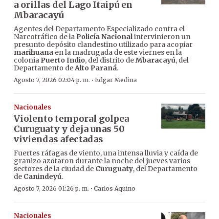
a orillas del Lago Itaipú en
Mbaracayú
Agentes del Departamento Especializado contra el
Narcotráfico de la
Policía Nacional
intervinieron un
presunto depósito clandestino utilizado para acopiar
marihuana
en la madrugada de este viernes en la
colonia
Puerto Indio
, del distrito de
Mbaracayú
, del
Departamento de
Alto Paraná
.
·
Agosto 7, 2026 02:04 p. m.
Edgar Medina
Nacionales
Violento temporal golpea
Curuguaty y deja unas 50
viviendas afectadas
Fuertes ráfagas de viento, una intensa lluvia y caída de
granizo azotaron durante la noche del jueves varios
sectores de la ciudad de
Curuguaty
, del Departamento
de
Canindeyú
.
·
Agosto 7, 2026 01:26 p. m.
Carlos Aquino
Nacionales