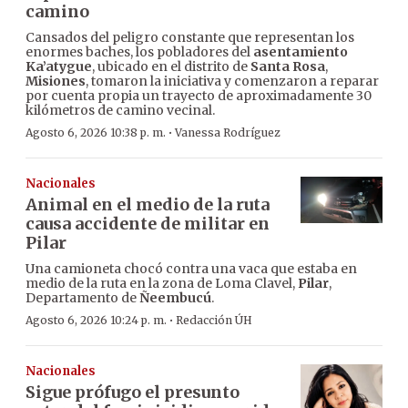
camino
Cansados del peligro constante que representan los
enormes baches, los pobladores del
asentamiento
Ka’atygue
, ubicado en el distrito de
Santa Rosa
,
Misiones
, tomaron la iniciativa y comenzaron a reparar
por cuenta propia un trayecto de aproximadamente 30
kilómetros de camino vecinal.
·
Agosto 6, 2026 10:38 p. m.
Vanessa Rodríguez
Nacionales
Animal en el medio de la ruta
causa accidente de militar en
Pilar
Una camioneta chocó contra una vaca que estaba en
medio de la ruta en la zona de Loma Clavel,
Pilar
,
Departamento de
Ñeembucú
.
·
Agosto 6, 2026 10:24 p. m.
Redacción ÚH
Nacionales
Sigue prófugo el presunto