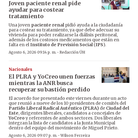
Joven paciente renal pide
ayudar para costear
tratamiento
Una joven
paciente renal
pidió ayuda a la ciudadanía
para costear su tratamiento, ya que debe adecuar su
vivienda para poder realizarse la diálisis peritoneal,
además de los costosos medicamentos que están en
falta en el
Instituto de Previsión Social
(
IPS
).
·
Agosto 6, 2026 09:14 p. m.
Redacción ÚH
Nacionales
El PLRA y YoCreo unen fuerzas
mientras la ANR busca
recuperar su bastión perdido
El acuerdo fue presentado este viernes durante un acto
que reunió a nueve de los 10 presidentes de comités del
Partido Liberal Radical Auténtico (PLRA)
de
Ciudad del
Este
, dirigentes liberales, candidatos a concejales de
YoCreo
y referentes de ambos sectores. Dos liberales
integran la lista de candidatos a la Junta Municipal
dentro del equipo del movimiento de Miguel Prieto.
·
Agosto 6, 2026 09:07 p. m.
Wilson Ferreira