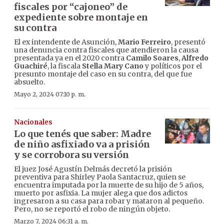
fiscales por “cajoneo” de
expediente sobre montaje en
su contra
El ex intendente de Asunción,
Mario Ferreiro
, presentó
una denuncia contra fiscales que atendieron la causa
presentada ya en el 2020 contra
Camilo Soares
,
Alfredo
Guachiré
, la fiscala
Stella Mary Cano
y políticos por el
presunto montaje del caso en su contra, del que fue
absuelto.
Mayo 2, 2024 07:10 p. m.
Nacionales
Lo que tenés que saber: Madre
de niño asfixiado va a prisión
y se corrobora su versión
El juez José Agustín Delmás decretó la prisión
preventiva para Shirley Paola Santacruz, quien se
encuentra imputada por la muerte de su hijo de 5 años,
muerto por asfixia. La mujer alega que dos adictos
ingresaron a su casa para robar y mataron al pequeño.
Pero, no se reportó el robo de ningún objeto.
Marzo 7, 2024 06:31 a. m.