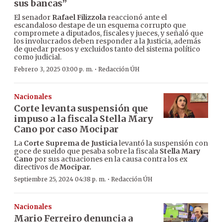
sus bancas”
El senador
Rafael Filizzola
reaccionó ante el
escandaloso destape de un esquema corrupto que
compromete a diputados, fiscales y jueces, y señaló que
los involucrados deben responder a la Justicia, además
de quedar presos y excluidos tanto del sistema político
como judicial.
·
Febrero 3, 2025 03:00 p. m.
Redacción ÚH
Nacionales
Corte levanta suspensión que
impuso a la fiscala Stella Mary
Cano por caso Mocipar
La
Corte Suprema de Justicia
levantó la suspensión con
goce de sueldo que pesaba sobre la fiscala
Stella Mary
Cano
por sus actuaciones en la causa contra los ex
directivos de
Mocipar.
·
Septiembre 25, 2024 04:38 p. m.
Redacción ÚH
Nacionales
Mario Ferreiro denuncia a