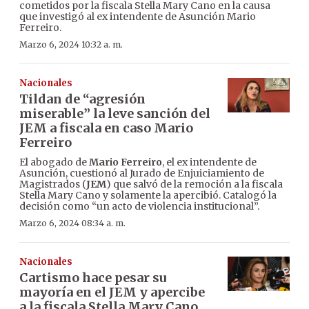
cometidos por la fiscala Stella Mary Cano en la causa
que investigó al ex intendente de Asunción Mario
Ferreiro.
Marzo 6, 2024 10:32 a. m.
Nacionales
Tildan de “agresión
miserable” la leve sanción del
JEM a fiscala en caso Mario
Ferreiro
El abogado de
Mario Ferreiro
, el ex intendente de
Asunción, cuestionó al Jurado de Enjuiciamiento de
Magistrados (
JEM
) que salvó de la remoción a la fiscala
Stella Mary Cano y solamente la apercibió. Catalogó la
decisión como “un acto de violencia institucional”.
Marzo 6, 2024 08:34 a. m.
Nacionales
Cartismo hace pesar su
mayoría en el JEM y apercibe
a la fiscala Stella Mary Cano