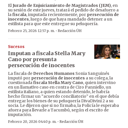
El
Jurado de Enjuiciamiento de Magistrados (JEM)
, en
su sesión de este jueves, tratará el pedido de desafuero a
la
fiscala
, imputada recientemente, por
persecución de
inocentes
,
luego de que haya mandado detener a un
estilista para que este entregue su peluquería.
·
Febrero 25, 2026 12:57 p. m.
Redacción ÚH
Sucesos
Imputan a fiscala Stella Mary
Cano por presunta
persecución de inocentes
La fiscala de
Derechos Humanos
Sonia Sanguinés
imputó por
persecución de inocentes
a su colega, la
cuestionada
fiscala Stella Mary Cano
, quien intervino
en un llamativo caso en contra de Ciro Panniello, un
estilista italiano, a quien estando detenido, le habría
hecho firmar un “acuerdo conciliatorio” en el que debía
entregar los bienes de su peluquería DivaDivini 2 a su
socia. Le dijeron que si no firmaba, la Policía le esperaba
afuera para llevarle a Tacumbú, según el escrito de
imputación.
·
Febrero 20, 2026 04:40 p. m.
Redacción ÚH