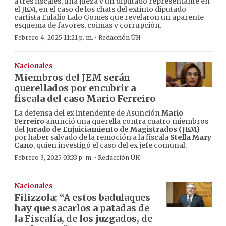
a tres fiscales, una jueza y un diputado representante en
el JEM, en el caso de los chats del extinto diputado
cartista Eulalio Lalo Gomes que revelaron un aparente
esquema de favores, coimas y corrupción.
·
Febrero 4, 2025 11:21 p. m.
Redacción ÚH
Nacionales
Miembros del JEM serán
querellados por encubrir a
fiscala del caso Mario Ferreiro
La defensa del ex intendente de Asunción
Mario
Ferreiro
anunció una querella contra cuatro miembros
del
Jurado de Enjuiciamiento de Magistrados (JEM)
por haber salvado de la remoción a la fiscala
Stella Mary
Cano
, quien investigó el caso del ex jefe comunal.
·
Febrero 3, 2025 03:33 p. m.
Redacción ÚH
Nacionales
Filizzola: “A estos badulaques
hay que sacarlos a patadas de
la Fiscalía, de los juzgados, de