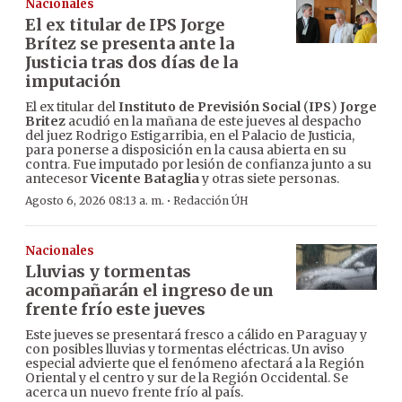
Nacionales
El ex titular de IPS Jorge
Brítez se presenta ante la
Justicia tras dos días de la
imputación
El ex titular del
Instituto de Previsión Social
(
IPS
)
Jorge
Britez
acudió en la mañana de este jueves al despacho
del juez Rodrigo Estigarribia, en el Palacio de Justicia,
para ponerse a disposición en la causa abierta en su
contra. Fue imputado por lesión de confianza junto a su
antecesor
Vicente Bataglia
y otras siete personas.
·
Agosto 6, 2026 08:13 a. m.
Redacción ÚH
Nacionales
Lluvias y tormentas
acompañarán el ingreso de un
frente frío este jueves
Este jueves se presentará fresco a cálido en Paraguay y
con posibles lluvias y tormentas eléctricas. Un aviso
especial advierte que el fenómeno afectará a la Región
Oriental y el centro y sur de la Región Occidental. Se
acerca un nuevo frente frío al país.