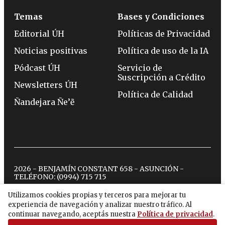
Temas
Bases y Condiciones
Editorial ÚH
Políticas de Privacidad
Noticias positivas
Política de uso de la IA
Pódcast ÚH
Servicio de
Suscripción a Crédito
Newsletters ÚH
Política de Calidad
Ñandejara Ñe’ẽ
2026 - BENJAMÍN CONSTANT 658 - ASUNCIÓN -
TELÉFONO:
(0994) 715 715
Utilizamos cookies propias y terceros para mejorar tu
experiencia de navegación y analizar nuestro tráfico. Al
twitter
instagram
facebook
tiktok
youtube
spotify
continuar navegando, aceptás nuestra
Política de privacidad
.