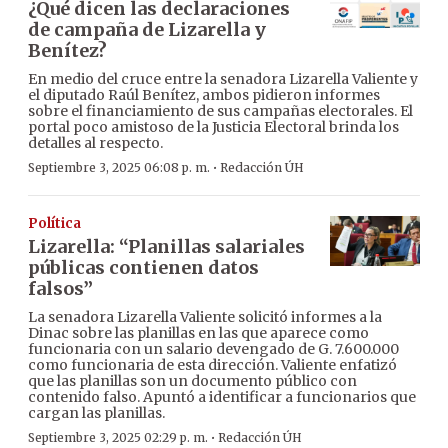
¿Qué dicen las declaraciones
de campaña de Lizarella y
Benítez?
En medio del cruce entre la senadora Lizarella Valiente y
el diputado Raúl Benítez, ambos pidieron informes
sobre el financiamiento de sus campañas electorales. El
portal poco amistoso de la Justicia Electoral brinda los
detalles al respecto.
·
Septiembre 3, 2025 06:08 p. m.
Redacción ÚH
Política
Lizarella: “Planillas salariales
públicas contienen datos
falsos”
La senadora Lizarella Valiente solicitó informes a la
Dinac sobre las planillas en las que aparece como
funcionaria con un salario devengado de G. 7.600.000
como funcionaria de esta dirección. Valiente enfatizó
que las planillas son un documento público con
contenido falso. Apuntó a identificar a funcionarios que
cargan las planillas.
·
Septiembre 3, 2025 02:29 p. m.
Redacción ÚH