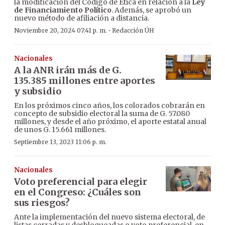
la modificación del Código de Ética en relación a la
Ley
de Financiamiento Político
. Además, se aprobó un
nuevo método de afiliación a distancia.
·
Noviembre 20, 2024 07:41 p. m.
Redacción ÚH
Nacionales
A la ANR irán más de G.
135.385 millones entre aportes
y subsidio
En los próximos cinco años, los colorados cobrarán en
concepto de subsidio electoral la suma de G. 57.080
millones, y desde el año próximo, el aporte estatal anual
de unos G. 15.661 millones.
Septiembre 13, 2023 11:06 p. m.
Nacionales
Voto preferencial para elegir
en el Congreso: ¿Cuáles son
sus riesgos?
Ante la implementación del nuevo sistema electoral, de
listas cerradas y desbloqueadas o voto preferencial, en