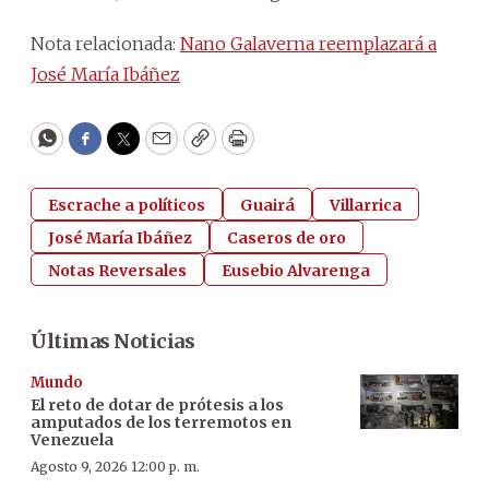
Nota relacionada:
Nano Galaverna reemplazará a
José María Ibáñez
WhatsApp
Facebook
Twitter
Email
Copy
Print
Escrache a políticos
Guairá
Villarrica
José María Ibáñez
Caseros de oro
Notas Reversales
Eusebio Alvarenga
Últimas Noticias
Mundo
El reto de dotar de prótesis a los
amputados de los terremotos en
Venezuela
Agosto 9, 2026 12:00 p. m.