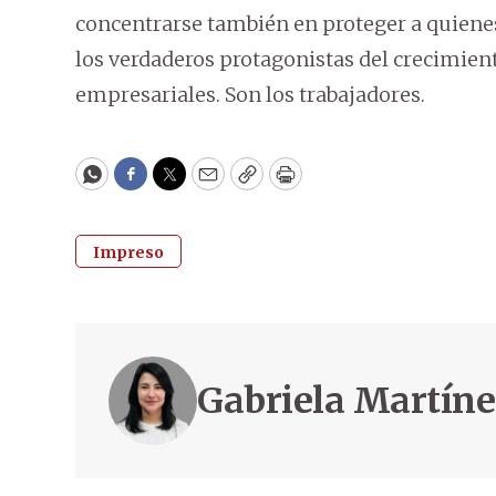
concentrarse también en proteger a quienes
los verdaderos protagonistas del crecimiento
empresariales. Son los trabajadores.
WhatsApp
Facebook
Twitter
Email
Copy
Print
Impreso
Gabriela Martín