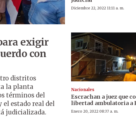
Diciembre 22, 2022 11:11 a. m.
ara exigir
cuerdo con
ro distritos
a la planta
Nacionales
os términos del
Escrachan a juez que c
libertad ambulatoria a
 el estado real del
á judicializada.
Enero 20, 2022 08:37 a. m.