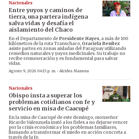
Nacionales
Entre yuyos y caminos de
tierra, una partera indígena
salva vidas y desafía el
aislamiento del Chaco
En el Departamento de
Presidente Hayes
, a más de 100
kilómetros de la ruta Transchaco,
Graciela Benítez
asiste partos en zonas aisladas del Paraguay utilizando
remedios naturales y yuyos medicinales. Su trabajo no
recibe remuneración y es fundamental para salvar
vidas.
·
Agosto 9, 2026 04:15 p. m.
Alcides Manena
Nacionales
Obispo insta a superar los
problemas cotidianos con fe y
servicio en misa de Caacupé
En la misa de Caacupé de este domingo, monseñor
Ricardo Valenzuela instó a los fieles a no dejarse vencer
por la crisis económica y los problemas familiares,
llamando a transformar el miedo en acción concreta a
través de la fe.