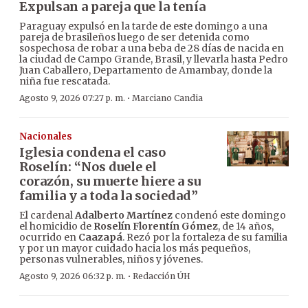
Expulsan a pareja que la tenía
Paraguay expulsó en la tarde de este domingo a una
pareja de brasileños luego de ser detenida como
sospechosa de robar a una beba de 28 días de nacida en
la ciudad de Campo Grande, Brasil, y llevarla hasta Pedro
Juan Caballero, Departamento de Amambay, donde la
niña fue rescatada.
·
Agosto 9, 2026 07:27 p. m.
Marciano Candia
Nacionales
Iglesia condena el caso
Roselín: “Nos duele el
corazón, su muerte hiere a su
familia y a toda la sociedad”
El cardenal
Adalberto Martínez
condenó este domingo
el homicidio de
Roselín Florentín Gómez
, de 14 años,
ocurrido en
Caazapá
. Rezó por la fortaleza de su familia
y por un mayor cuidado hacia los más pequeños,
personas vulnerables, niños y jóvenes.
·
Agosto 9, 2026 06:32 p. m.
Redacción ÚH