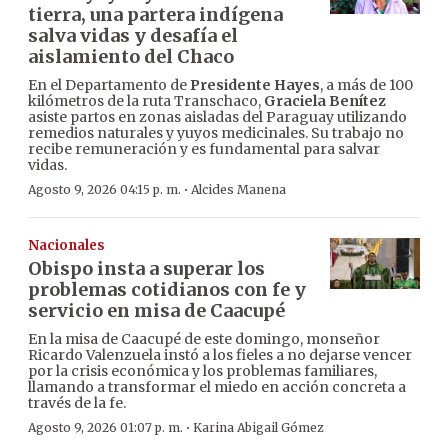
tierra, una partera indígena
salva vidas y desafía el
aislamiento del Chaco
En el Departamento de
Presidente Hayes
, a más de 100
kilómetros de la ruta Transchaco,
Graciela Benítez
asiste partos en zonas aisladas del Paraguay utilizando
remedios naturales y yuyos medicinales. Su trabajo no
recibe remuneración y es fundamental para salvar
vidas.
·
Agosto 9, 2026 04:15 p. m.
Alcides Manena
Nacionales
Obispo insta a superar los
problemas cotidianos con fe y
servicio en misa de Caacupé
En la misa de Caacupé de este domingo, monseñor
Ricardo Valenzuela instó a los fieles a no dejarse vencer
por la crisis económica y los problemas familiares,
llamando a transformar el miedo en acción concreta a
través de la fe.
·
Agosto 9, 2026 01:07 p. m.
Karina Abigail Gómez