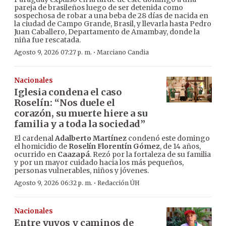
pareja de brasileños luego de ser detenida como
sospechosa de robar a una beba de 28 días de nacida en
la ciudad de Campo Grande, Brasil, y llevarla hasta Pedro
Juan Caballero, Departamento de Amambay, donde la
niña fue rescatada.
·
Agosto 9, 2026 07:27 p. m.
Marciano Candia
Nacionales
Iglesia condena el caso
Roselín: “Nos duele el
corazón, su muerte hiere a su
familia y a toda la sociedad”
El cardenal
Adalberto Martínez
condenó este domingo
el homicidio de
Roselín Florentín Gómez
, de 14 años,
ocurrido en
Caazapá
. Rezó por la fortaleza de su familia
y por un mayor cuidado hacia los más pequeños,
personas vulnerables, niños y jóvenes.
·
Agosto 9, 2026 06:32 p. m.
Redacción ÚH
Nacionales
Entre yuyos y caminos de